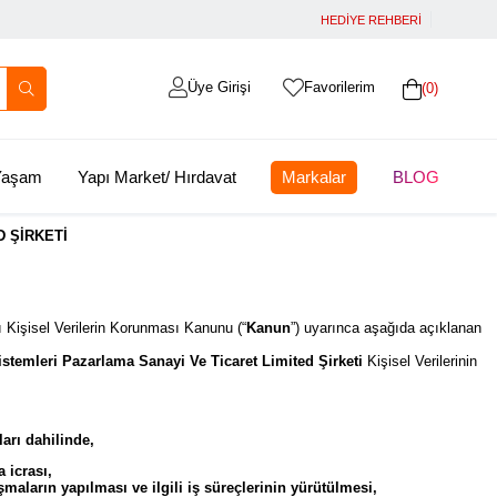
HEDİYE REHBERİ
Üye Girişi
Favorilerim
0
 Yaşam
Yapı Market/ Hırdavat
Markalar
BLOG
 ŞİRKETİ
lı Kişisel Verilerin Korunması Kanunu (“
Kanun
”) uyarınca aşağıda açıklanan
stemleri Pazarlama Sanayi Ve Ticaret Limited Şirketi
Kişisel Verilerinin
arı dahilinde,
a icrası,
maların yapılması ve ilgili iş süreçlerinin yürütülmesi,