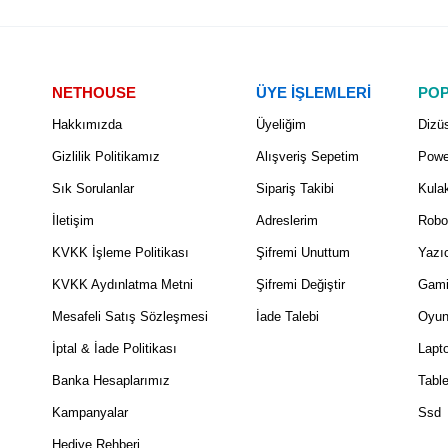
NETHOUSE
ÜYE İŞLEMLERİ
POP
Hakkımızda
Üyeliğim
Dizüs
Gizlilik Politikamız
Alışveriş Sepetim
Powe
Sık Sorulanlar
Sipariş Takibi
Kulak
İletişim
Adreslerim
Robo
KVKK İşleme Politikası
Şifremi Unuttum
Yazıc
KVKK Aydınlatma Metni
Şifremi Değiştir
Gami
Mesafeli Satış Sözleşmesi
İade Talebi
Oyun
İptal & İade Politikası
Lapt
Banka Hesaplarımız
Table
Kampanyalar
Ssd
Hediye Rehberi