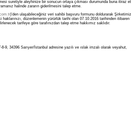
lmesi suretiyle aleyhinize bir sonucun ortaya çıkması durumunda buna itiraz e
ğramanız halinde zararın giderilmesini talep etme.
com.tr
)’den ulaşabileceğiniz veri sahibi başvuru formunu doldurarak Şirketimize
i haklarınızı, düzenlemenin yürürlük tarihi olan 07.10.2016 tarihinden itibaren
lirlenecek tarifeye göre tarafınızdan talep etme hakkımız saklıdır.
9, 34396 Sarıyer/İstanbul adresine yazılı ve ıslak imzalı olarak veyahut,