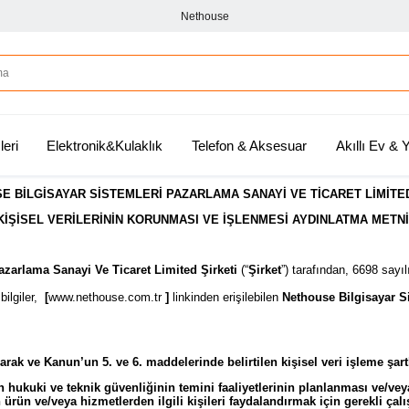
Nethouse
leri
Elektronik&Kulaklık
Telefon & Aksesuar
Akıllı Ev &
E BİLGİSAYAR SİSTEMLERİ PAZARLAMA SANAYİ VE TİCARET LİMİTED
KİŞİSEL VERİLERİNİN KORUNMASI VE İŞLENMESİ AYDINLATMA METNİ
azarlama Sanayi Ve Ticaret Limited Şirketi
(“
Şirket
”) tarafından, 6698 sayı
bilgiler,
[
www.nethouse.com.tr
]
linkinden erişilebilen
Nethouse Bilgisayar Si
rak ve Kanun’un 5. ve 6. maddelerinde belirtilen kişisel veri işleme şartl
erin hukuki ve teknik güvenliğinin temini faaliyetlerinin planlanması ve/vey
rün ve/veya hizmetlerden ilgili kişileri faydalandırmak için gerekli çalış