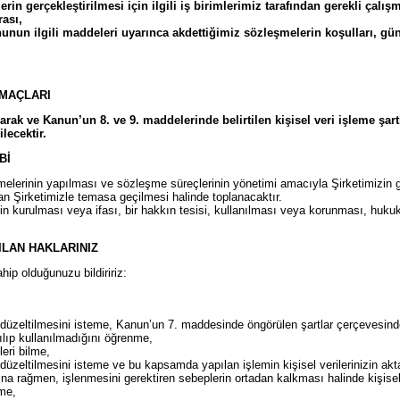
erin gerçekleştirilmesi için ilgili iş birimlerimiz tarafından gerekli çal
rası,
nun ilgili maddeleri uyarınca akdettiğimiz sözleşmelerin koşulları, gü
AMAÇLARI
arak ve Kanun’un 8. ve 9. maddelerinde belirtilen kişisel veri işleme şa
lecektir.
Bİ
dirmelerinin yapılması ve sözleşme süreçlerinin yönetimi amacıyla Şirketimizin
dan Şirketimizle temasa geçilmesi halinde toplanacaktır.
enin kurulması veya ifası, bir hakkın tesisi, kullanılması veya korunması, huk
ILAN HAKLARINIZ
ip olduğunuzu bildiririz:
n düzeltilmesini isteme, Kanun’un 7. maddesinde öngörülen şartlar çerçevesinde
ılıp kullanılmadığını öğrenme,
leri bilme,
düzeltilmesini isteme ve bu kapsamda yapılan işlemin kişisel verilerinizin aktar
ına rağmen, işlenmesini gerektiren sebeplerin ortadan kalkması halinde kişise
eme,