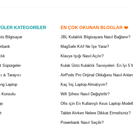
ÜLER KATEGORİLER
EN ÇOK OKUNAN BLOGLAR ❤️
tü Bilgisayar
JBL Kulaklık Bilgisayara Nasıl Bağlanır?
rbank
MagSafe Kılıf Ne İşe Yarar?
lık
Klavye Işığı Nasıl Açılır?
t Süpürgeler
Kulak Üstü Kulaklık Tavsiyeleri: En İyi 5 
ı & Tarayıcı
AirPods Pro Orijinal Olduğunu Nasıl Anlar
ng Laptop
Kaç İnç Laptop Almalıyım?
 Konsolu
Wifi Şifresi Nasıl Değiştirilir?
op
Ofis için En Kullanışlı Asus Laptop Modell
t
Tablet Alırken Nelere Dikkat Etmelisiniz?
Powerbank Nasıl Seçilir?