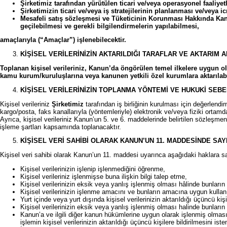
Şirketimiz tarafından yürütülen ticari ve/veya operasyonel faaliyetl
Şirketimizin ticari ve/veya iş stratejilerinin planlanması ve/veya ic
Mesafeli satış sözleşmesi ve Tüketicinin Korunması Hakkında Kanu
geçilebilmesi ve gerekli bilgilendirmelerin yapılabilmesi,
amaçlarıyla (“Amaçlar”) işlenebilecektir.
KİŞİSEL VERİLERİNİZİN AKTARILDIĞI TARAFLAR VE AKTARIM 
Toplanan kişisel verileriniz, Kanun’da öngörülen temel ilkelere uygun ol
kamu kurum/kuruluşlarına veya kanunen yetkili özel kurumlara aktarılabi
KİŞİSEL VERİLERİNİZİN TOPLANMA YÖNTEMİ VE HUKUKİ SEBE
Kişisel verileriniz
Şirketimiz
tarafından iş birliğinin kurulması için değerlen
kargo/posta, faks kanallarıyla (yöntemleriyle) elektronik ve/veya fiziki ortam
Ayrıca, kişisel verileriniz Kanun’un 5. ve 6. maddelerinde belirtilen sözleşm
işleme şartları kapsamında toplanacaktır.
KİŞİSEL VERİ SAHİBİ OLARAK KANUN’UN 11. MADDESİNDE SAY
Kişisel veri sahibi olarak Kanun’un 11. maddesi uyarınca aşağıdaki haklara sah
Kişisel verilerinizin işlenip işlenmediğini öğrenme,
Kişisel verileriniz işlenmişse buna ilişkin bilgi talep etme,
Kişisel verilerinizin eksik veya yanlış işlenmiş olması hâlinde bunları
Kişisel verilerinizin işlenme amacını ve bunların amacına uygun kullan
Yurt içinde veya yurt dışında kişisel verilerinizin aktarıldığı üçüncü kişi
Kişisel verilerinizin eksik veya yanlış işlenmiş olması halinde bunların 
Kanun’a ve ilgili diğer kanun hükümlerine uygun olarak işlenmiş olmas
işlemin kişisel verilerinizin aktarıldığı üçüncü kişilere bildirilmesini ist