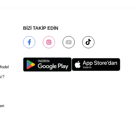
BİZİ TAKİP EDİN
Model
ız?
eri