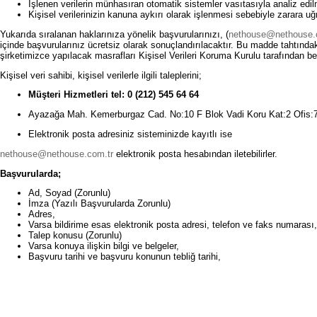
İşlenen verilerin münhasıran otomatik sistemler vasıtasıyla analiz edi
Kişisel verilerinizin kanuna aykırı olarak işlenmesi sebebiyle zarara u
Yukarıda sıralanan haklarınıza yönelik başvurularınızı, (
nethouse@nethouse.
içinde başvurularınız ücretsiz olarak sonuçlandırılacaktır. Bu madde tahtındak
şirketimizce yapılacak masrafları Kişisel Verileri Koruma Kurulu tarafından be
Kişisel veri sahibi, kişisel verilerle ilgili taleplerini;
Müşteri Hizmetleri tel: 0 (212) 545 64 64
Ayazağa Mah. Kemerburgaz Cad. No:10 F Blok Vadi Koru Kat:2 Ofis:7-8-
Elektronik posta adresiniz sisteminizde kayıtlı ise
nethouse@nethouse.com.tr
elektronik posta hesabından iletebilirler.
Başvurularda;
Ad, Soyad (Zorunlu)
İmza (Yazılı Başvurularda Zorunlu)
Adres,
Varsa bildirime esas elektronik posta adresi, telefon ve faks numarası,
Talep konusu (Zorunlu)
Varsa konuya ilişkin bilgi ve belgeler,
Başvuru tarihi ve başvuru konunun tebliğ tarihi,