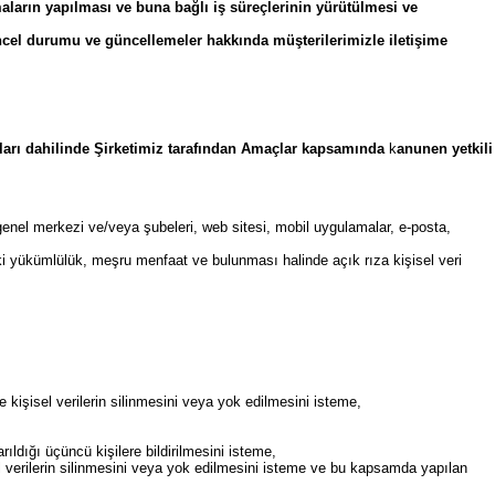
ışmaların yapılması ve buna bağlı iş süreçlerinin yürütülmesi ve
ncel durumu ve güncellemeler hakkında müşterilerimizle iletişime
rtları dahilinde Şirketimiz tarafından Amaçlar kapsamında
k
anunen yetkili
 genel merkezi ve/veya şubeleri, web sitesi, mobil uygulamalar, e-posta,
uki yükümlülük, meşru menfaat ve bulunması halinde açık rıza kişisel veri
 kişisel verilerin silinmesini veya yok edilmesini isteme,
ıldığı üçüncü kişilere bildirilmesini isteme,
l verilerin silinmesini veya yok edilmesini isteme ve bu kapsamda yapılan