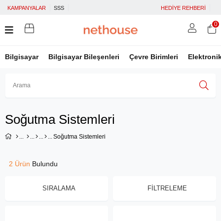
KAMPANYALAR
SSS
HEDİYE REHBERİ
0
Bilgisayar
Bilgisayar Bileşenleri
Çevre Birimleri
Elektroni
Üye Girişi
Üye Ol
Facebook İle Bağlan
Soğutma Sistemleri
Google İle Bağlan
Soğutma Sistemleri
2 Ürün
SIRALAMA
FILTRELEME