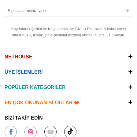
bir şekilde çalışmasını sağlar. Bu sistemlerin 
verimli olması, aynı zamanda enerji tasarrufu 
sağlar ve bilgisayarın daha sessiz 
çalışmasına yardımcı olur. Nethouse, 
kullanıcıların ihtiyaçlarına göre farklı 
Kaydolarak Şartlar ve Koşullarımızı ve Gizlilik Politikamızı kabul etmiş
soğutma çözümleri sunarak, 
olursunuz.
Çıkmak için e-postalarımızdaki Aboneliği İptal Et’i tıklayın.
bilgisayarlarındaki ısının etkili bir şekilde 
dağıtılmasını sağlar.
NETHOUSE
Hava Soğutma ve Sıvı Soğutma 
Sistemleri Arasındaki Farklar
ÜYE İŞLEMLERİ
Bilgisayar 
soğutma sistemleri
, genellikle 
POPÜLER KATEGORİLER
hava soğutma ve sıvı soğutma olmak üzere 
iki ana kategoriye ayrılır. Her iki sistem de 
EN ÇOK OKUNAN BLOGLAR ❤️
ısının bileşenlerden uzaklaştırılmasını 
sağlar, ancak işleyiş şekilleri farklıdır.
BİZİ TAKİP EDİN
Hava Soğutma