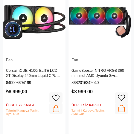
Fan
Fan
Corsair iCUE H100i ELITE LCD
GameBooster NITRO ARGB 360
XT Display 240mm Liquid CPU
mm Intel-AMD Uyumlu Sıvı
Soğutucu Siyah CW-9060074-WW
Soğutucu
840006694199
8682016342040
₺8.999,00
₺3.999,00
ÜCRETSIZ KARGO
ÜCRETSIZ KARGO
Tahmini Kargoya Teslim:
Tahmini Kargoya Teslim:
Aynı Gün
Aynı Gün