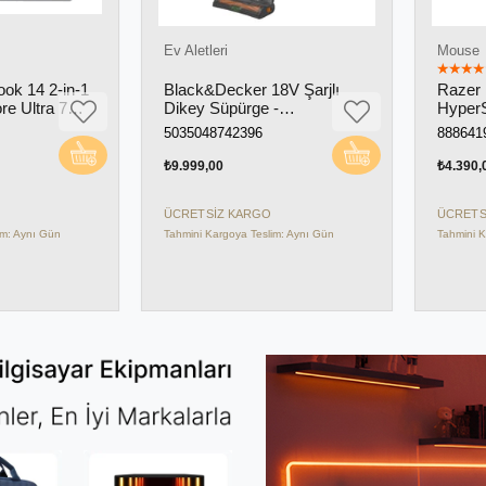
Ev Aletleri
Mouse
★
★
★
★
★
14 2-in-1
Black&Decker 18V Şarjlı
Razer De
Ultra 7
Dikey Süpürge -
HyperSpe
 SSD 14"
BHFEA18D1-QW
Mouse 26
5035048742396
888641933
 Freedos
05140100
 Laptop
₺9.999,00
₺4.390,00
ÜCRETSIZ KARGO
ÜCRETSIZ 
ynı Gün
Tahmini Kargoya Teslim: Aynı Gün
Tahmini Kargo