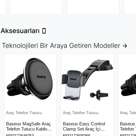
 Tutucu
Araç Telefon Tutucu
Araç Telefon Tutucu
gSafe Araç
Baseus Easy Control
Baseus MagSafe Ara
tucu Kablo
Clamp Set Araç İçi
Telefon Tutucu Kablo
alandırma
Telefon Tutucu
Klipsli Havalandırma
763
6932172600365
6932172648763