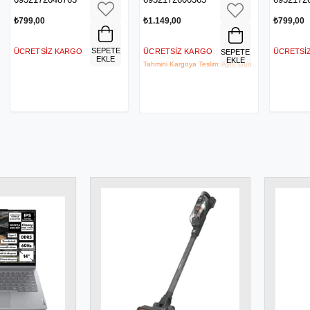
Siyah
Versiyon - Siyah
113-00
C40141201113-00
₺1.149,00
₺799,00
SEPETE
SEPET
ARGO
ÜCRETSIZ KARGO
ÜCRETSIZ KARGO
SEPETE
EKLE
EKLE
EKLE
Tahmini Kargoya Teslim: Aynı Gün