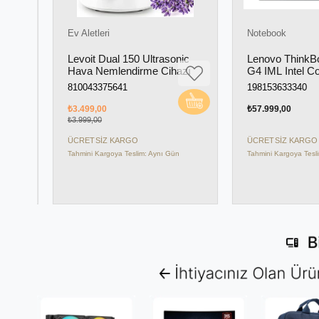
Ev Aletleri
Notebook
Levoit Dual 150 Ultrasonic
Lenovo ThinkBook 
Hava Nemlendirme Cihazı
G4 IML Intel Core 
155U 16GB 512GB
810043375641
198153633340
WUXGA IPS Panel
Dokunmatik Ekran
₺3.499,00
₺57.999,00
21MX002VTR
₺3.999,00
ÜCRETSIZ KARGO
ÜCRETSIZ KARGO
Tahmini Kargoya Teslim: Aynı Gün
Tahmini Kargoya Teslim: A