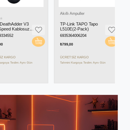
Akıllı Ampuller
N
athAdder V3
TP-Link TAPO Tapo
M
ed Kablosuz
L510E(2-Pack)
B
K Dpi (RZ01-
1
4552
6935364006204
4
-R3G1)
R
S
₺799,00
₺
KARGO
ÜCRETSIZ KARGO
Ü
ya Teslim: Aynı Gün
Tahmini Kargoya Teslim: Aynı Gün
Ta