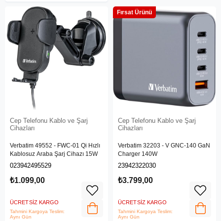
Fırsat Ürünü
Cep Telefonu Kablo ve Şarj
Cep Telefonu Kablo ve Şarj
Cihazları
Cihazları
Verbatim 49552 - FWC-01 Qi Hızlı
Verbatim 32203 - V GNC-140 GaN
Kablosuz Araba Şarj Cihazı 15W
Charger 140W
023942495529
23942322030
₺1.099,00
₺3.799,00
ÜCRETSIZ KARGO
ÜCRETSIZ KARGO
Tahmini Kargoya Teslim:
Tahmini Kargoya Teslim:
Aynı Gün
Aynı Gün