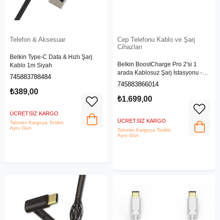
Telefon & Aksesuar
Cep Telefonu Kablo ve Şarj
Cihazları
Belkin Type-C Data & Hızlı Şarj
Belkin BoostCharge Pro 2'si 1
Kablo 1m Siyah
arada Kablosuz Şarj İstasyonu -
745883788484
‎WIZ021vfBK
745883866014
₺389,00
₺1.699,00
ÜCRETSIZ KARGO
ÜCRETSIZ KARGO
Tahmini Kargoya Teslim:
Aynı Gün
Tahmini Kargoya Teslim:
Aynı Gün