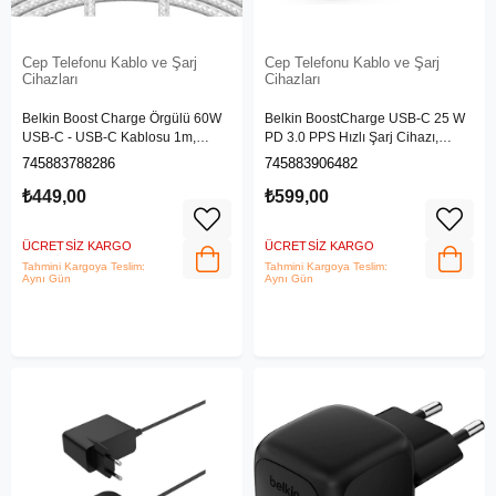
Cep Telefonu Kablo ve Şarj
Cep Telefonu Kablo ve Şarj
Cihazları
Cihazları
Belkin Boost Charge Örgülü 60W
Belkin BoostCharge USB-C 25 W
USB-C - USB-C Kablosu 1m,
PD 3.0 PPS Hızlı Şarj Cihazı,
Beyaz
Beyaz
745883788286
745883906482
₺449,00
₺599,00
ÜCRETSIZ KARGO
ÜCRETSIZ KARGO
Tahmini Kargoya Teslim:
Tahmini Kargoya Teslim:
Aynı Gün
Aynı Gün