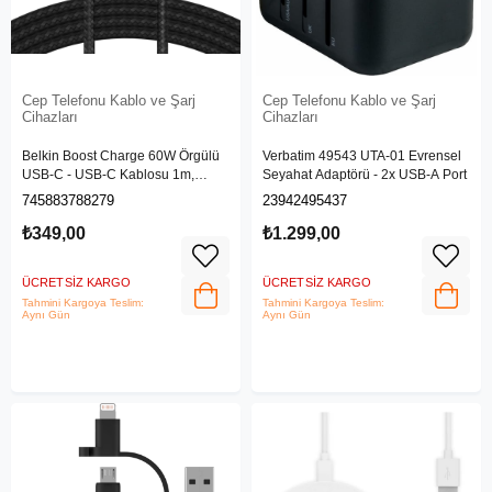
Cep Telefonu Kablo ve Şarj
Cep Telefonu Kablo ve Şarj
Cihazları
Cihazları
Belkin Boost Charge 60W Örgülü
Verbatim 49543 UTA-01 Evrensel
USB-C - USB-C Kablosu 1m,
Seyahat Adaptörü - 2x USB-A Port
Siyah
745883788279
23942495437
₺349,00
₺1.299,00
ÜCRETSIZ KARGO
ÜCRETSIZ KARGO
Tahmini Kargoya Teslim:
Tahmini Kargoya Teslim:
Aynı Gün
Aynı Gün