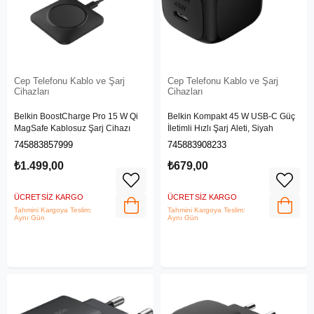
Cep Telefonu Kablo ve Şarj
Cep Telefonu Kablo ve Şarj
Cihazları
Cihazları
Belkin BoostCharge Pro 15 W Qi
Belkin Kompakt 45 W USB-C Güç
MagSafe Kablosuz Şarj Cihazı
İletimli Hızlı Şarj Aleti, Siyah
745883857999
745883908233
₺1.499,00
₺679,00
ÜCRETSIZ KARGO
ÜCRETSIZ KARGO
Tahmini Kargoya Teslim:
Tahmini Kargoya Teslim:
Aynı Gün
Aynı Gün