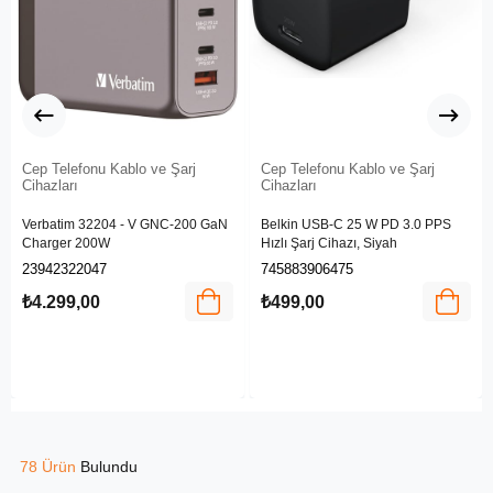
Cep Telefonu Kablo ve Şarj
Cep Telefonu Kablo ve Şarj
Cihazları
Cihazları
Verbatim 32204 - V GNC-200 GaN
Belkin USB-C 25 W PD 3.0 PPS
Charger 200W
Hızlı Şarj Cihazı, Siyah
23942322047
745883906475
₺4.299,00
₺499,00
78 Ürün