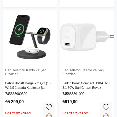
Cep Telefonu Kablo ve Şarj
Cep Telefonu Kablo ve Şarj
Cihazları
Cihazları
Belkin BoostCharge Pro Qi2 (15
Belkin Boost Compact USB-C PD
W) 3'ü 1 arada Kablosuz Şarj
3.1 30W Şarj Cihazı, Beyaz
İstasyonu WIZ032KQBK
745883900329
745883891009
₺5.299,00
₺619,00
ÜCRETSIZ KARGO
ÜCRETSIZ KARGO