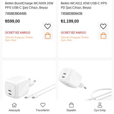
Belkin BoostCharge WCA009 20W
Belkin WCA011 65W USB-C PPS
PPS USB-C Şarj Cihazı, Beyaz
PD Şarj Cihazı, Beyaz
745883904495
745883909438
₺599,00
₺1.199,00
ÜCRETSIZ KARGO
ÜCRETSIZ KARGO
Tahmini Kargoya Teslim:
Tahmini Kargoya Teslim:
Aynı Gün
Aynı Gün
Anasayfa
Favorilerim
Sepetim
Üye Girişi