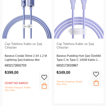
Cep Telefonu Kablo ve Şarj
Cep Telefonu Kablo ve Şarj
Cihazları
Cihazları
Baseus Crystal Shine 2.4A 1.2 M
Baseus Pudding Hızlı Şarj Özellikli
Lightning Şarj Kablosu Mor
Type-C to Type-C 100W Kablo 1.2
M Mor
6932172602703
6932172633967
₺399,00
₺349,00
Tahmini Kargoya Teslim:
ÜCRETSIZ KARGO
Aynı Gün
Tahmini Kargoya Teslim:
Aynı Gün