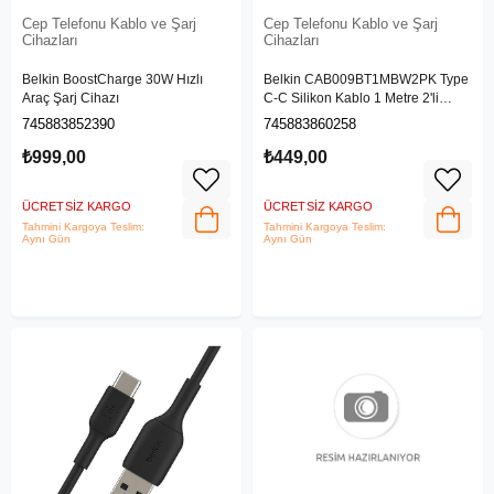
Cep Telefonu Kablo ve Şarj
Cep Telefonu Kablo ve Şarj
Cihazları
Cihazları
Belkin BoostCharge 30W Hızlı
Belkin CAB009BT1MBW2PK Type
Araç Şarj Cihazı
C-C Silikon Kablo 1 Metre 2'li
Paket - Beyaz
745883852390
745883860258
₺999,00
₺449,00
ÜCRETSIZ KARGO
ÜCRETSIZ KARGO
Tahmini Kargoya Teslim:
Tahmini Kargoya Teslim:
Aynı Gün
Aynı Gün