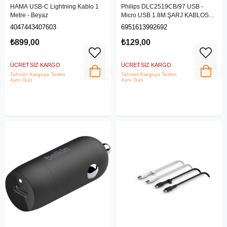
HAMA USB-C Lightning Kablo 1
Philips DLC2519CB/97 USB -
Metre - Beyaz
Micro USB 1.8M ŞARJ KABLOSU -
SİYAH
4047443407603
6951613992692
₺899,00
₺129,00
ÜCRETSIZ KARGO
ÜCRETSIZ KARGO
Tahmini Kargoya Teslim:
Tahmini Kargoya Teslim:
Aynı Gün
Aynı Gün