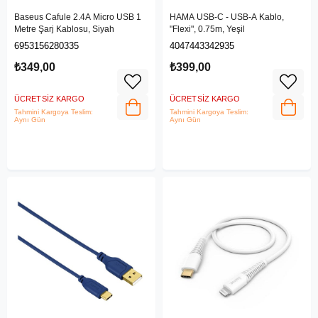
Baseus Cafule 2.4A Micro USB 1
HAMA USB-C - USB-A Kablo,
Metre Şarj Kablosu, Siyah
"Flexi", 0.75m, Yeşil
6953156280335
4047443342935
₺349,00
₺399,00
ÜCRETSIZ KARGO
ÜCRETSIZ KARGO
Tahmini Kargoya Teslim:
Tahmini Kargoya Teslim:
Aynı Gün
Aynı Gün