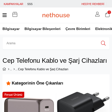
KAMPANYALAR
SSS
HEDİYE REHBERİ
0
Bilgisayar
Bilgisayar Bileşenleri
Çevre Birimleri
Elektroni
Üye Girişi
Üye Ol
Facebook İle Bağlan
Cep Telefonu Kablo ve Şarj Cihazları
Google İle Bağlan
Cep Telefonu Kablo ve Şarj Cihazları
Kategorinin Öne Çıkanları
Fırsat Ürünü