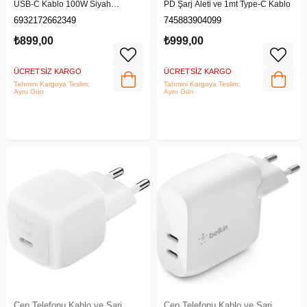
USB-C Kablo 100W Siyah
PD Şarj Aleti ve 1mt Type-C Kablo
P10319805111-02
6932172662349
745883904099
₺899,00
₺999,00
ÜCRETSIZ KARGO
ÜCRETSIZ KARGO
Tahmini Kargoya Teslim:
Tahmini Kargoya Teslim:
Aynı Gün
Aynı Gün
Cep Telefonu Kablo ve Şarj
Cep Telefonu Kablo ve Şarj