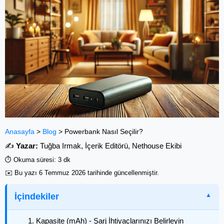
Anasayfa
>
Blog
>
Powerbank Nasıl Seçilir?
✍️
Yazar:
Tuğba Irmak, İçerik Editörü, Nethouse Ekibi
⏱️ Okuma süresi: 3 dk
✉️ Bu yazı
6 Temmuz 2026
tarihinde güncellenmiştir.
İçindekiler
1. Kapasite (mAh) - Şarj İhtiyaçlarınızı Belirleyin