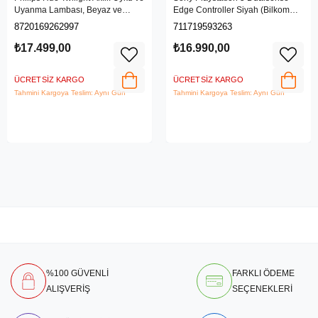
Uyanma Lambası, Beyaz ve
Edge Controller Siyah (Bilkom
Renkli Işık, Alexa, Apple Home ve
Garantili)
8720169262997
711719593263
Google Assistant Uyumlu, Beyaz
₺17.499,00
₺16.990,00
ÜCRETSIZ KARGO
ÜCRETSIZ KARGO
Tahmini Kargoya Teslim: Aynı Gün
Tahmini Kargoya Teslim: Aynı Gün
%100 GÜVENLİ
FARKLI ÖDEME
ALIŞVERİŞ
SEÇENEKLERİ