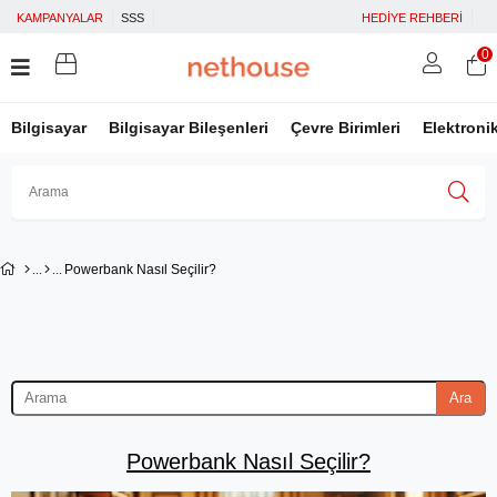
KAMPANYALAR
SSS
HEDİYE REHBERİ
0
Bilgisayar
Bilgisayar Bileşenleri
Çevre Birimleri
Elektroni
Üye Girişi
Üye Ol
Facebook İle Bağlan
Powerbank Nasıl Seçilir?
Google İle Bağlan
Ara
Powerbank Nasıl Seçilir?