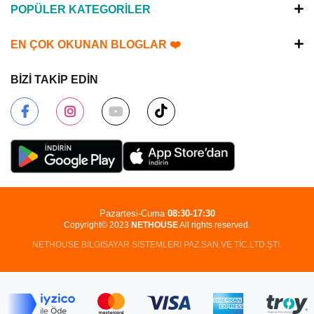
POPÜLER KATEGORİLER
EN ÇOK OKUNAN BLOGLAR ❤️
BİZİ TAKİP EDİN
Pazartesi-Cuma
08:30-17:30
Copyright© 2023
NETHOUSE
All rights reserved.
NETHOUSE BİLGİSAYAR SİSTEMLERİ PAZ.SAN.VE TİC.LTD.ŞTİ.