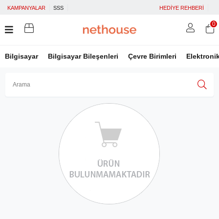
KAMPANYALAR
SSS
HEDİYE REHBERİ
0
Bilgisayar
Bilgisayar Bileşenleri
Çevre Birimleri
Elektroni
Üye Girişi
Üye Ol
Facebook İle Bağlan
Google İle Bağlan