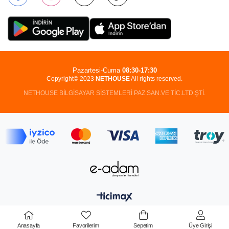
Pazartesi-Cuma
08:30-17:30
Copyright© 2023
NETHOUSE
All rights reserved.
NETHOUSE BİLGİSAYAR SİSTEMLERİ PAZ.SAN.VE TİC.LTD.ŞTİ.
Anasayfa
Favorilerim
Sepetim
Üye Girişi