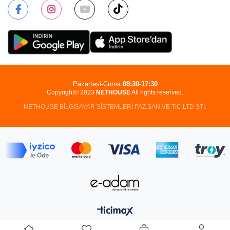
Pazartesi-Cuma
08:30-17:30
Copyright© 2023
NETHOUSE
All rights reserved.
NETHOUSE BİLGİSAYAR SİSTEMLERİ PAZ.SAN.VE TİC.LTD.ŞTİ.