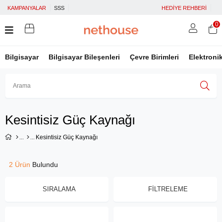
KAMPANYALAR
SSS
HEDİYE REHBERİ
0
Bilgisayar
Bilgisayar Bileşenleri
Çevre Birimleri
Elektroni
Üye Girişi
Üye Ol
Facebook İle Bağlan
Kesintisiz Güç Kaynağı
Google İle Bağlan
Kesintisiz Güç Kaynağı
2 Ürün
SIRALAMA
FILTRELEME