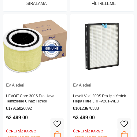
SIRALAMA
FILTRELEME
Ev Aletleri
Ev Aletleri
LEVOIT Core 300S Pro Hava
Levoit Vital 200S Pro için Yedek
Temizleme Cihaz Filtresi
Hepa Filtre LRF-V201-WEU
817915026892
810123670338
₺2.499,00
₺3.499,00
ÜCRETSIZ KARGO
ÜCRETSIZ KARGO
Tahmini Kargoya Teslim:
Tahmini Kargoya Teslim: