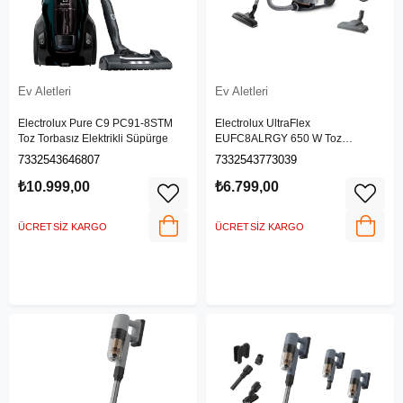
Ev Aletleri
Ev Aletleri
Electrolux Pure C9 PC91-8STM
Electrolux UltraFlex
Toz Torbasız Elektrikli Süpürge
EUFC8ALRGY 650 W Toz
Torbasız Süpürge
7332543646807
7332543773039
₺10.999,00
₺6.799,00
ÜCRETSIZ KARGO
ÜCRETSIZ KARGO