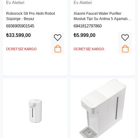
Ev Aletleri
Ev Aletleri
Roborock S8 Pro Akıllı Robot
Xiaomi Faucet Water Purifier
Süpürge - Beyaz
Musluk Tipi Su Arıtma 5 Aşamalı
Filtasyon Yıkanabilir Seramik Filtre
6936905901545
6941812797860
₺33.599,00
₺5.999,00
ÜCRETSIZ KARGO
ÜCRETSIZ KARGO