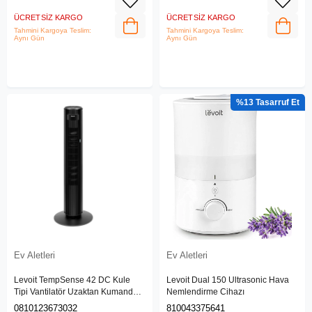
ÜCRETSIZ KARGO
ÜCRETSIZ KARGO
Tahmini Kargoya Teslim:
Tahmini Kargoya Teslim:
Aynı Gün
Aynı Gün
%13
Ev Aletleri
Ev Aletleri
Levoit TempSense 42 DC Kule
Levoit Dual 150 Ultrasonic Hava
Tipi Vantilatör Uzaktan Kumanda,
Nemlendirme Cihazı
Sessiz ve Güçlü Hava Akışı, 90
0810123673032
810043375641