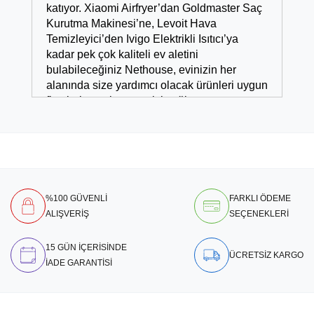
katıyor. Xiaomi Airfryer’dan Goldmaster Saç 
Kurutma Makinesi’ne, Levoit Hava 
Temizleyici’den Ivigo Elektrikli Isıtıcı’ya 
kadar pek çok kaliteli ev aletini 
bulabileceğiniz Nethouse, evinizin her 
alanında size yardımcı olacak ürünleri uygun 
fiyatlarla temin etmenizi sağlıyor.
Ev aletlerinin kullanımındaki artış, hayatı 
daha verimli ve sağlıklı kılarken, her ürünün 
doğru seçilmesi gerektiğini de beraberinde 
getiriyor. Kullanıcı dostu ve yüksek 
performanslı markaların ürünlerine ev 
%100 GÜVENLİ
FARKLI ÖDEME
sahipliği yapan Nethouse, yalnızca fiyat 
ALIŞVERİŞ
SEÇENEKLERİ
avantajı sağlamakla kalmaz, aynı zamanda 
sağlığınız, güvenliğiniz ve konforunuz için 
önemli tercihler sunar.
15 GÜN İÇERİSİNDE
ÜCRETSİZ KARGO
İADE GARANTİSİ
Nethouse’ta Güvenle Alabileceğiniz Ev 
Aletleri