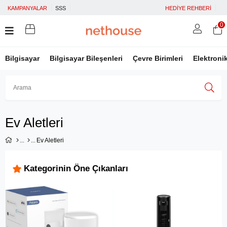
KAMPANYALAR
SSS
HEDİYE REHBERİ
0
Bilgisayar
Bilgisayar Bileşenleri
Çevre Birimleri
Elektroni
Üye Girişi
Üye Ol
Facebook İle Bağlan
Ev Aletleri
Google İle Bağlan
Ev Aletleri
Kategorinin Öne Çıkanları