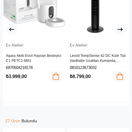
Ev Aletleri
Ev Aletleri
Aqara Akıllı Evcil Hayvan Besleyici
Levoit TempSense 42 DC Kule Tipi
C1 PETC1-M01
Vantilatör Uzaktan Kumanda,
Sessiz ve Güçlü Hava Akışı, 90
6970504218178
0810123673032
Derece Salınım, 25dB
₺3.999,00
₺8.799,00
27 Ürün