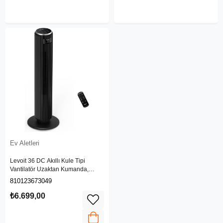
Ev Aletleri
Levoit 36 DC Akıllı Kule Tipi
Vantilatör Uzaktan Kumanda,
Zamanlayıcı, Sessiz ve Güçlü
810123673049
Hava Akışı, 90 Derece Salınım 20
dB
₺6.699,00