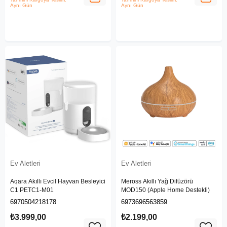
Aynı Gün
Aynı Gün
Ev Aletleri
Ev Aletleri
Aqara Akıllı Evcil Hayvan Besleyici
Meross Akıllı Yağ Difüzörü
C1 PETC1-M01
MOD150 (Apple Home Destekli)
6970504218178
6973696563859
₺3.999,00
₺2.199,00