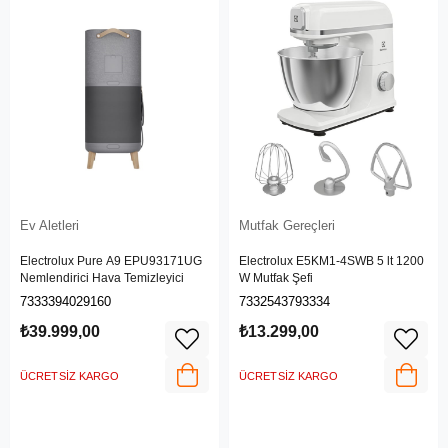
Ev Aletleri
Mutfak Gereçleri
Electrolux Pure A9 EPU93171UG
Electrolux E5KM1-4SWB 5 lt 1200
Nemlendirici Hava Temizleyici
W Mutfak Şefi
7333394029160
7332543793334
₺39.999,00
₺13.299,00
ÜCRETSIZ KARGO
ÜCRETSIZ KARGO