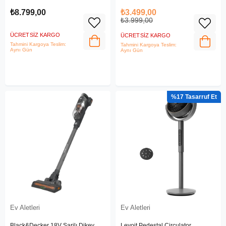
Derece Salınım, 25dB
₺8.799,00
₺3.499,00
₺3.999,00
ÜCRETSIZ KARGO
ÜCRETSIZ KARGO
Tahmini Kargoya Teslim:
Tahmini Kargoya Teslim:
Aynı Gün
Aynı Gün
%17
Ev Aletleri
Ev Aletleri
Black&Decker 18V Şarjlı Dikey
Levoit Pedestal Circulator