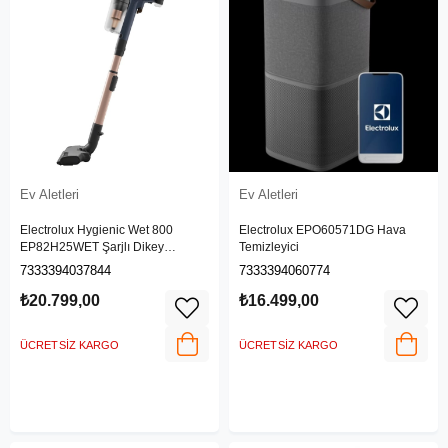
Ev Aletleri
Ev Aletleri
Electrolux Hygienic Wet 800
Electrolux EPO60571DG Hava
EP82H25WET Şarjlı Dikey
Temizleyici
Süpürge
7333394037844
7333394060774
₺20.799,00
₺16.499,00
ÜCRETSIZ KARGO
ÜCRETSIZ KARGO