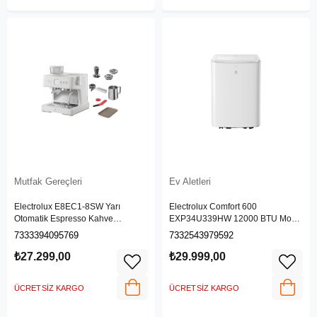
Mutfak Gereçleri
Ev Aletleri
Electrolux E8EC1-8SW Yarı
Electrolux Comfort 600
Otomatik Espresso Kahve
EXP34U339HW 12000 BTU Mobil
Makinesi
Klima
7333394095769
7332543979592
₺27.299,00
₺29.999,00
ÜCRETSIZ KARGO
ÜCRETSIZ KARGO