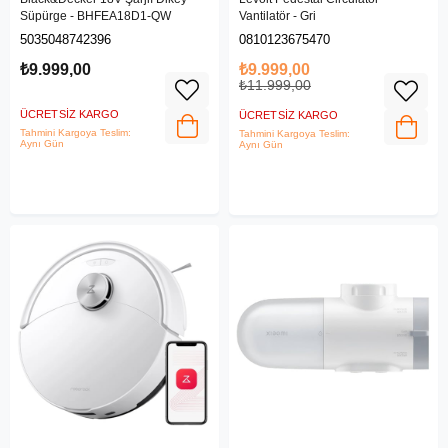
Süpürge - BHFEA18D1-QW
Vantilatör - Gri
5035048742396
0810123675470
₺9.999,00
₺9.999,00
₺11.999,00
ÜCRETSIZ KARGO
ÜCRETSIZ KARGO
Tahmini Kargoya Teslim:
Tahmini Kargoya Teslim:
Aynı Gün
Aynı Gün