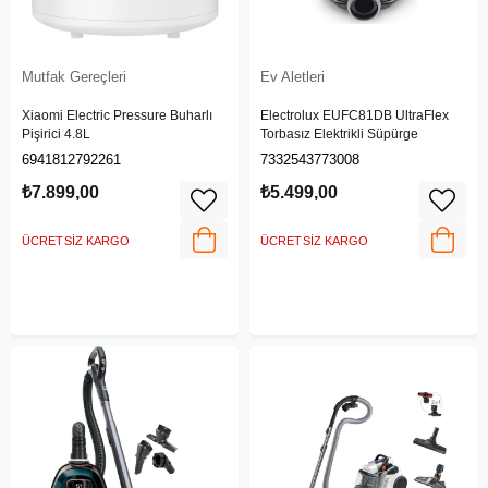
Mutfak Gereçleri
Ev Aletleri
Xiaomi Electric Pressure Buharlı
Electrolux EUFC81DB UltraFlex
Pişirici 4.8L
Torbasız Elektrikli Süpürge
6941812792261
7332543773008
₺7.899,00
₺5.499,00
ÜCRETSIZ KARGO
ÜCRETSIZ KARGO