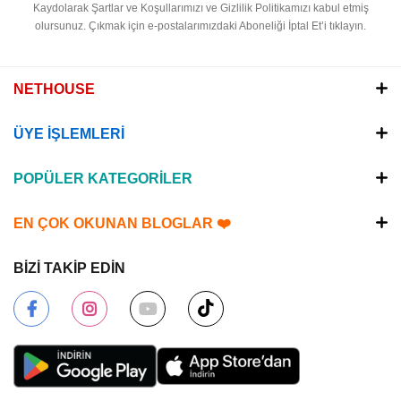
Kaydolarak Şartlar ve Koşullarımızı ve Gizlilik Politikamızı kabul etmiş
olursunuz.
Çıkmak için e-postalarımızdaki Aboneliği İptal Et’i tıklayın.
NETHOUSE
ÜYE İŞLEMLERİ
POPÜLER KATEGORİLER
EN ÇOK OKUNAN BLOGLAR ❤️
BİZİ TAKİP EDİN