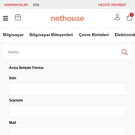
KAMPANYALAR
SSS
HEDİYE REHBERİ
0
Bilgisayar
Bilgisayar Bileşenleri
Çevre Birimleri
Elektroni
Arıza İletişim Formu
Üye Girişi
Üye Ol
Facebook İle Bağlan
İsim
Google İle Bağlan
Soyisim
Mail