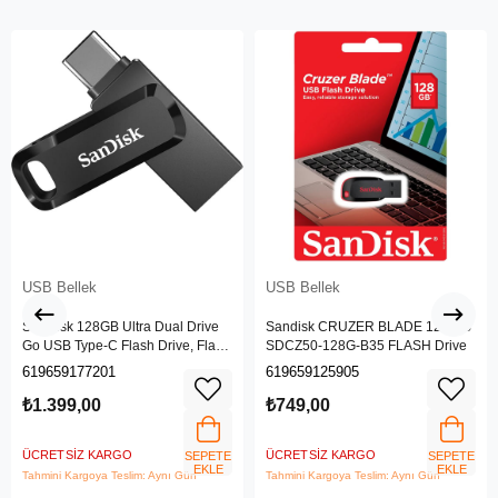
USB Bellek
USB Bellek
SanDisk 128GB Ultra Dual Drive
Sandisk CRUZER BLADE 128 GB
Go USB Type-C Flash Drive, Flash
SDCZ50-128G-B35 FLASH Drive
Sürücü SDDDC3-128G-G46
619659177201
619659125905
₺1.399,00
₺749,00
ÜCRETSIZ KARGO
ÜCRETSIZ KARGO
SEPETE
SEPETE
EKLE
EKLE
Tahmini Kargoya Teslim: Aynı Gün
Tahmini Kargoya Teslim: Aynı Gün