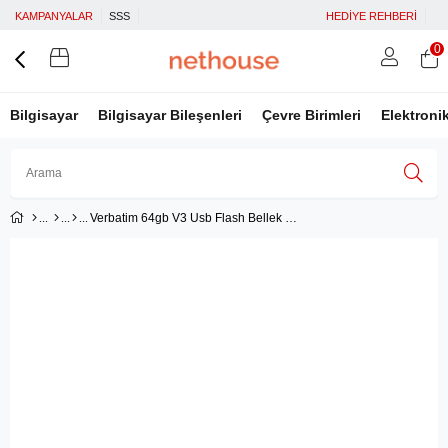
KAMPANYALAR
SSS
HEDİYE REHBERİ
0
Bilgisayar
Bilgisayar Bileşenleri
Çevre Birimleri
Elektroni
Verbatim 64gb V3 Usb Flash Bellek Usb 3.0
Üye Girişi
Üye Ol
Facebook İle Bağlan
Google İle Bağlan