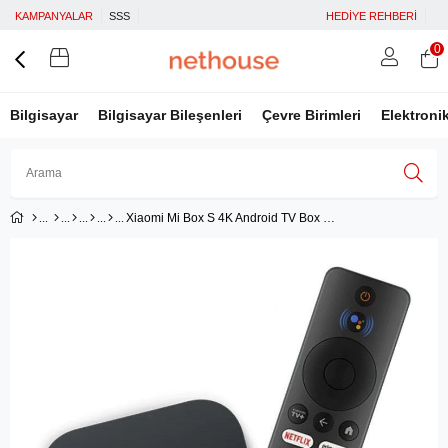
KAMPANYALAR
SSS
HEDİYE REHBERİ
0
Bilgisayar
Bilgisayar Bileşenleri
Çevre Birimleri
Elektroni
Xiaomi Mi Box S 4K Android TV Box Medya Oynatıcı (2. Nesil)
Üye Girişi
Üye Ol
Facebook İle Bağlan
Google İle Bağlan