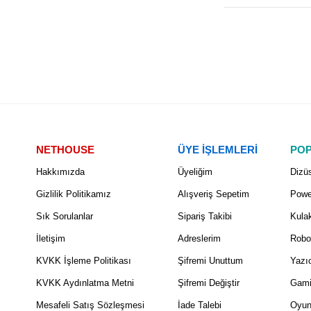
NETHOUSE
ÜYE İŞLEMLERİ
POP
Hakkımızda
Üyeliğim
Dizüs
Gizlilik Politikamız
Alışveriş Sepetim
Powe
Sık Sorulanlar
Sipariş Takibi
Kulak
İletişim
Adreslerim
Robo
KVKK İşleme Politikası
Şifremi Unuttum
Yazıc
KVKK Aydınlatma Metni
Şifremi Değiştir
Gami
Mesafeli Satış Sözleşmesi
İade Talebi
Oyun