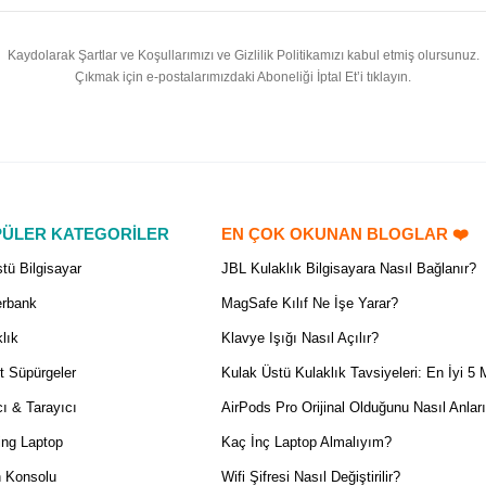
Kaydolarak Şartlar ve Koşullarımızı ve Gizlilik Politikamızı kabul etmiş olursunuz.
Çıkmak için e-postalarımızdaki Aboneliği İptal Et’i tıklayın.
ÜLER KATEGORİLER
EN ÇOK OKUNAN BLOGLAR ❤️
tü Bilgisayar
JBL Kulaklık Bilgisayara Nasıl Bağlanır?
rbank
MagSafe Kılıf Ne İşe Yarar?
lık
Klavye Işığı Nasıl Açılır?
t Süpürgeler
Kulak Üstü Kulaklık Tavsiyeleri: En İyi 5 
ı & Tarayıcı
AirPods Pro Orijinal Olduğunu Nasıl Anlar
ng Laptop
Kaç İnç Laptop Almalıyım?
 Konsolu
Wifi Şifresi Nasıl Değiştirilir?