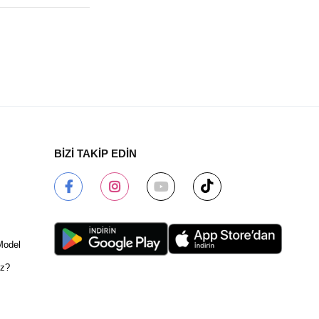
BİZİ TAKİP EDİN
Model
ız?