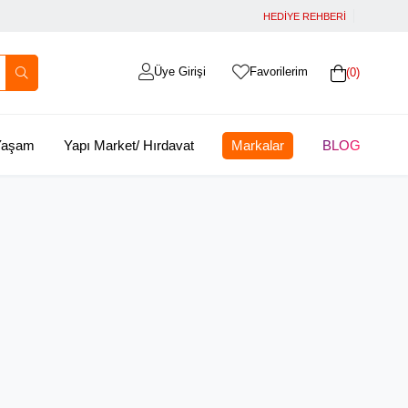
HEDİYE REHBERİ
Üye Girişi
Favorilerim
0
 Yaşam
Yapı Market/ Hırdavat
Markalar
BLOG