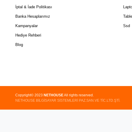
İptal & İade Politikası
Lapt
Banka Hesaplarımız
Table
Kampanyalar
Ssd
Hediye Rehberi
Blog
Copyright© 2023
NETHOUSE
All rights reserved.
NETHOUSE BİLGİSAYAR SİSTEMLERİ PAZ.SAN.VE TİC.LTD.ŞTİ.