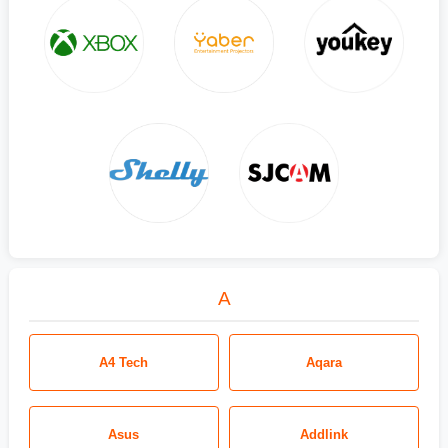
A
A4 Tech
Aqara
Asus
Addlink