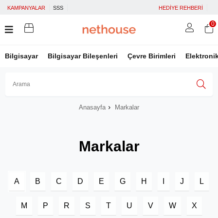
KAMPANYALAR
SSS
HEDİYE REHBERİ
0
Bilgisayar
Bilgisayar Bileşenleri
Çevre Birimleri
Elektroni
Anasayfa
Markalar
Üye Girişi
Üye Ol
Facebook İle Bağlan
Google İle Bağlan
Markalar
A
B
C
D
E
G
H
I
J
L
M
P
R
S
T
U
V
W
X