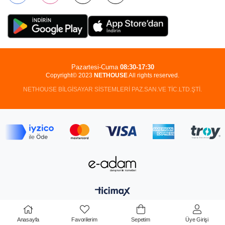
Pazartesi-Cuma
08:30-17:30
Copyright© 2023
NETHOUSE
All rights reserved.
NETHOUSE BİLGİSAYAR SİSTEMLERİ PAZ.SAN.VE TİC.LTD.ŞTİ.
Anasayfa
Favorilerim
Sepetim
Üye Girişi