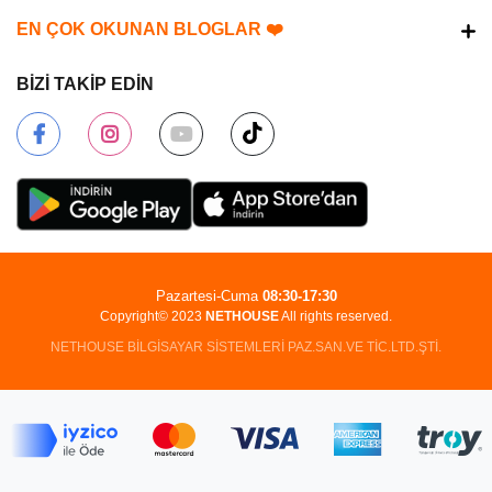
EN ÇOK OKUNAN BLOGLAR ❤️
BİZİ TAKİP EDİN
Pazartesi-Cuma
08:30-17:30
Copyright© 2023
NETHOUSE
All rights reserved.
NETHOUSE BİLGİSAYAR SİSTEMLERİ PAZ.SAN.VE TİC.LTD.ŞTİ.