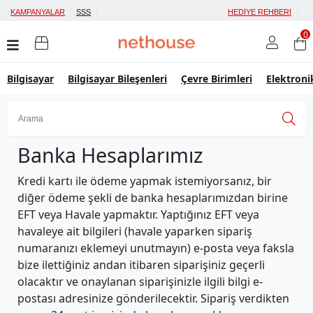
KAMPANYALAR
SSS
HEDİYE REHBERİ
0
Bilgisayar
Bilgisayar Bileşenleri
Çevre Birimleri
Elektron
Banka Hesaplarımız
Üye Girişi
Üye Ol
Facebook İle Bağlan
Kredi kartı ile ödeme yapmak istemiyorsanız, bir
Google İle Bağlan
diğer ödeme şekli de banka hesaplarımızdan birine
EFT veya Havale yapmaktır. Yaptığınız EFT veya
havaleye ait bilgileri (havale yaparken sipariş
numaranızı eklemeyi unutmayın) e-posta veya faksla
bize ilettiğiniz andan itibaren siparişiniz geçerli
olacaktır ve onaylanan siparişinizle ilgili bilgi e-
postası adresinize gönderilecektir. Sipariş verdikten