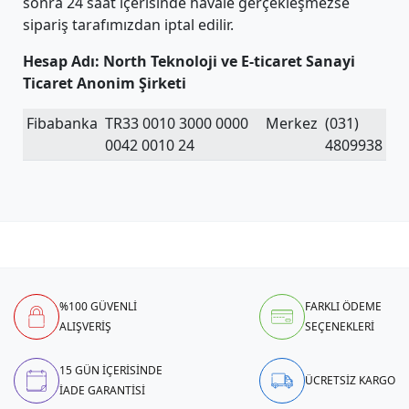
sonra 24 saat içerisinde havale gerçekleşmezse
sipariş tarafımızdan iptal edilir.
Hesap Adı: North Teknoloji ve E-ticaret Sanayi
Ticaret Anonim Şirketi
Fibabanka
TR33 0010 3000 0000
Merkez
(031)
0042 0010 24
4809938
%100 GÜVENLİ
FARKLI ÖDEME
ALIŞVERİŞ
SEÇENEKLERİ
15 GÜN İÇERİSİNDE
ÜCRETSİZ KARGO
İADE GARANTİSİ