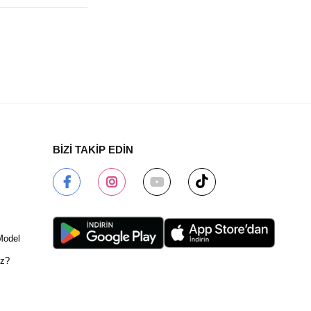
BİZİ TAKİP EDİN
Model
ız?