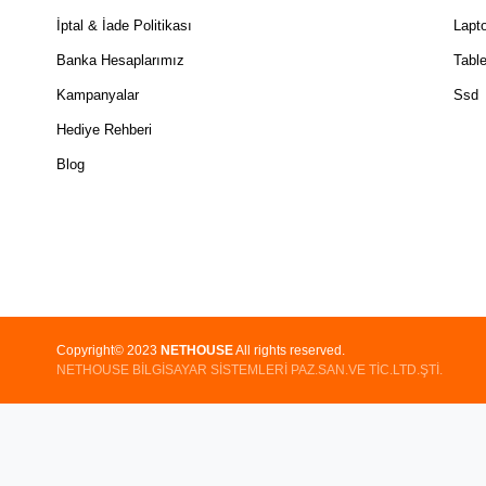
İptal & İade Politikası
Lapt
Banka Hesaplarımız
Table
Kampanyalar
Ssd
Hediye Rehberi
Blog
Copyright© 2023
NETHOUSE
All rights reserved.
NETHOUSE BİLGİSAYAR SİSTEMLERİ PAZ.SAN.VE TİC.LTD.ŞTİ.