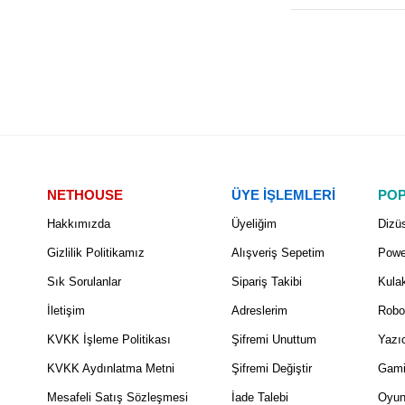
NETHOUSE
ÜYE İŞLEMLERİ
POP
Hakkımızda
Üyeliğim
Dizüs
Gizlilik Politikamız
Alışveriş Sepetim
Powe
Sık Sorulanlar
Sipariş Takibi
Kulak
İletişim
Adreslerim
Robo
KVKK İşleme Politikası
Şifremi Unuttum
Yazıc
KVKK Aydınlatma Metni
Şifremi Değiştir
Gami
Mesafeli Satış Sözleşmesi
İade Talebi
Oyun