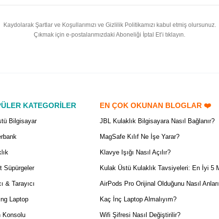
Kaydolarak Şartlar ve Koşullarımızı ve Gizlilik Politikamızı kabul etmiş olursunuz.
Çıkmak için e-postalarımızdaki Aboneliği İptal Et’i tıklayın.
ÜLER KATEGORİLER
EN ÇOK OKUNAN BLOGLAR ❤️
tü Bilgisayar
JBL Kulaklık Bilgisayara Nasıl Bağlanır?
rbank
MagSafe Kılıf Ne İşe Yarar?
lık
Klavye Işığı Nasıl Açılır?
t Süpürgeler
Kulak Üstü Kulaklık Tavsiyeleri: En İyi 5 
ı & Tarayıcı
AirPods Pro Orijinal Olduğunu Nasıl Anlar
ng Laptop
Kaç İnç Laptop Almalıyım?
 Konsolu
Wifi Şifresi Nasıl Değiştirilir?