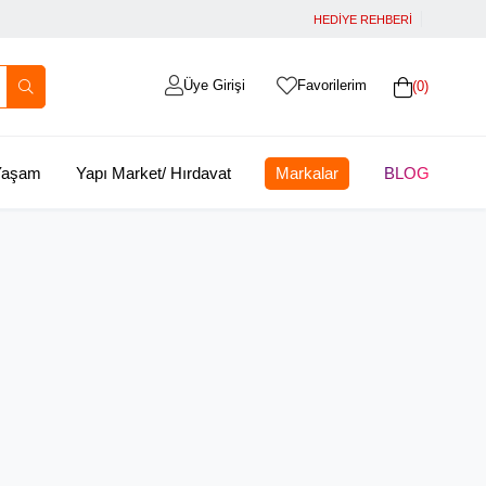
HEDİYE REHBERİ
Üye Girişi
Favorilerim
0
 Yaşam
Yapı Market/ Hırdavat
Markalar
BLOG