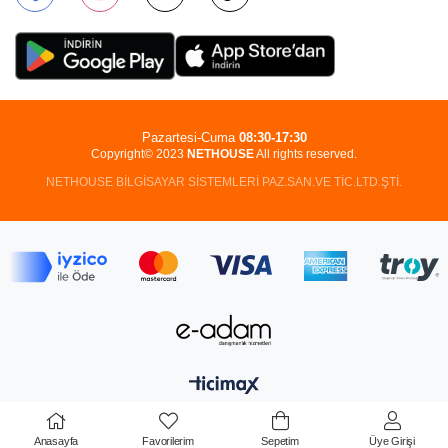
Pazartesi-Cuma
08:30-17:30
Copyright© 2023
NETHOUSE
All rights reserved.
NETHOUSE BİLGİSAYAR SİSTEMLERİ PAZ.SAN.VE TİC.LTD.ŞTİ.
Anasayfa
Favorilerim
Sepetim
Üye Girişi