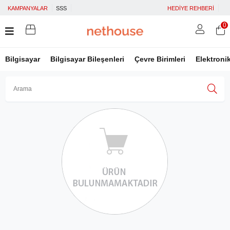
KAMPANYALAR
SSS
HEDİYE REHBERİ
0
Bilgisayar
Bilgisayar Bileşenleri
Çevre Birimleri
Elektroni
Üye Girişi
Üye Ol
Facebook İle Bağlan
Google İle Bağlan