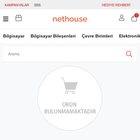
KAMPANYALAR
SSS
HEDİYE REHBERİ
0
Bilgisayar
Bilgisayar Bileşenleri
Çevre Birimleri
Elektroni
Üye Girişi
Üye Ol
Facebook İle Bağlan
Google İle Bağlan