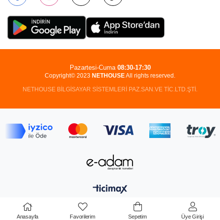
Pazartesi-Cuma
08:30-17:30
Copyright© 2023
NETHOUSE
All rights reserved.
NETHOUSE BİLGİSAYAR SİSTEMLERİ PAZ.SAN.VE TİC.LTD.ŞTİ.
Anasayfa
Favorilerim
Sepetim
Üye Girişi