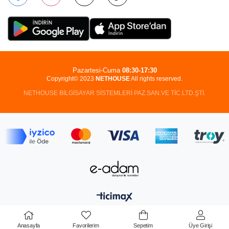
Pazartesi-Cuma
08:30-17:30
Copyright© 2023
NETHOUSE
All rights reserved.
NETHOUSE BİLGİSAYAR SİSTEMLERİ PAZ.SAN.VE TİC.LTD.ŞTİ.
Anasayfa
Favorilerim
Sepetim
Üye Girişi