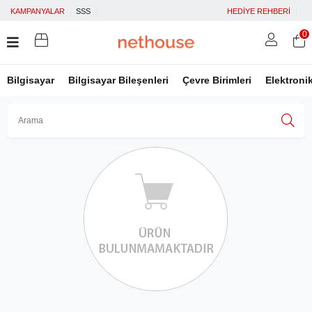
KAMPANYALAR
SSS
HEDİYE REHBERİ
0
Bilgisayar
Bilgisayar Bileşenleri
Çevre Birimleri
Elektroni
Üye Girişi
Üye Ol
Facebook İle Bağlan
Google İle Bağlan