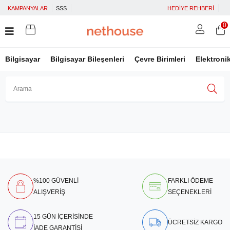
KAMPANYALAR
SSS
HEDİYE REHBERİ
0
Bilgisayar
Bilgisayar Bileşenleri
Çevre Birimleri
Elektroni
Üye Girişi
Üye Ol
Facebook İle Bağlan
Google İle Bağlan
%100 GÜVENLİ
FARKLI ÖDEME
ALIŞVERİŞ
SEÇENEKLERİ
15 GÜN İÇERİSİNDE
ÜCRETSİZ KARGO
İADE GARANTİSİ