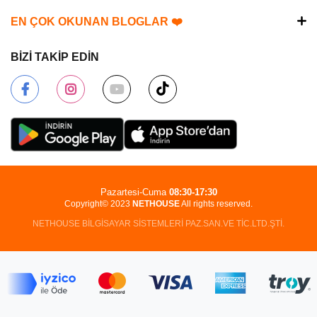
EN ÇOK OKUNAN BLOGLAR ❤️
BİZİ TAKİP EDİN
Pazartesi-Cuma
08:30-17:30
Copyright© 2023
NETHOUSE
All rights reserved.
NETHOUSE BİLGİSAYAR SİSTEMLERİ PAZ.SAN.VE TİC.LTD.ŞTİ.