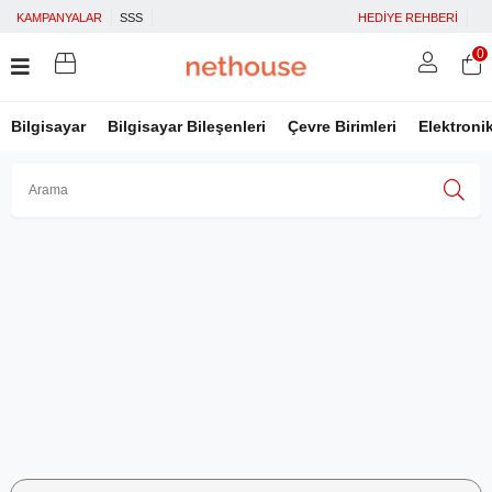
KAMPANYALAR
SSS
HEDİYE REHBERİ
0
Bilgisayar
Bilgisayar Bileşenleri
Çevre Birimleri
Elektroni
Üye Girişi
Üye Ol
Facebook İle Bağlan
Google İle Bağlan