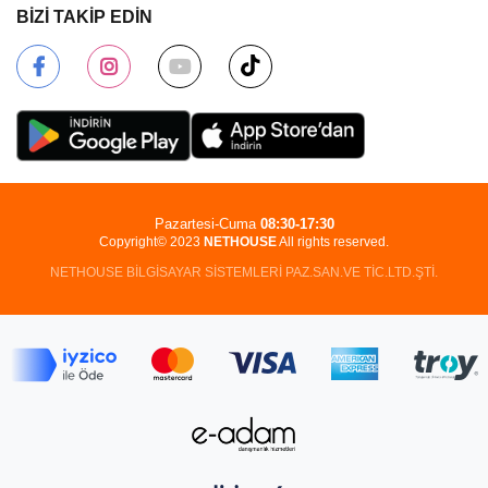
BİZİ TAKİP EDİN
Pazartesi-Cuma
08:30-17:30
Copyright© 2023
NETHOUSE
All rights reserved.
NETHOUSE BİLGİSAYAR SİSTEMLERİ PAZ.SAN.VE TİC.LTD.ŞTİ.