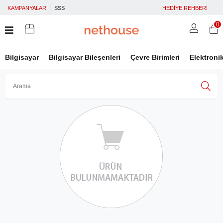
KAMPANYALAR
SSS
HEDİYE REHBERİ
0
Bilgisayar
Bilgisayar Bileşenleri
Çevre Birimleri
Elektroni
Üye Girişi
Üye Ol
Facebook İle Bağlan
Google İle Bağlan