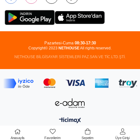
Pazartesi-Cuma
08:30-17:30
Copyright© 2023
NETHOUSE
All rights reserved.
NETHOUSE BİLGİSAYAR SİSTEMLERİ PAZ.SAN.VE TİC.LTD.ŞTİ.
Anasayfa
Favorilerim
Sepetim
Üye Girişi