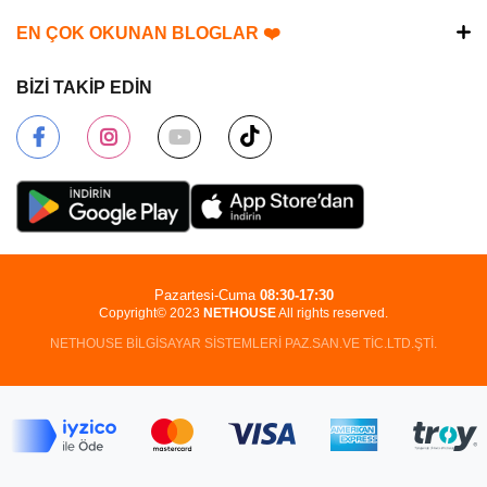
EN ÇOK OKUNAN BLOGLAR ❤️
BİZİ TAKİP EDİN
Pazartesi-Cuma
08:30-17:30
Copyright© 2023
NETHOUSE
All rights reserved.
NETHOUSE BİLGİSAYAR SİSTEMLERİ PAZ.SAN.VE TİC.LTD.ŞTİ.