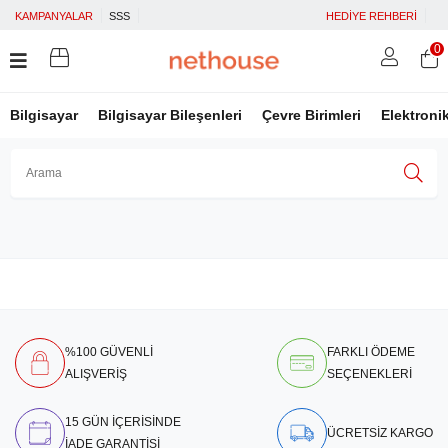
KAMPANYALAR
SSS
HEDİYE REHBERİ
0
Bilgisayar
Bilgisayar Bileşenleri
Çevre Birimleri
Elektroni
Üye Girişi
Üye Ol
Facebook İle Bağlan
Google İle Bağlan
%100 GÜVENLİ
FARKLI ÖDEME
ALIŞVERİŞ
SEÇENEKLERİ
15 GÜN İÇERİSİNDE
ÜCRETSİZ KARGO
İADE GARANTİSİ