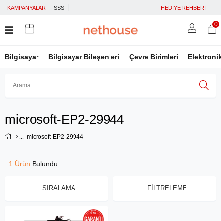
KAMPANYALAR
SSS
HEDİYE REHBERİ
0
Bilgisayar
Bilgisayar Bileşenleri
Çevre Birimleri
Elektroni
Üye Girişi
Üye Ol
Facebook İle Bağlan
microsoft-EP2-29944
Google İle Bağlan
microsoft-EP2-29944
1 Ürün
SIRALAMA
FILTRELEME