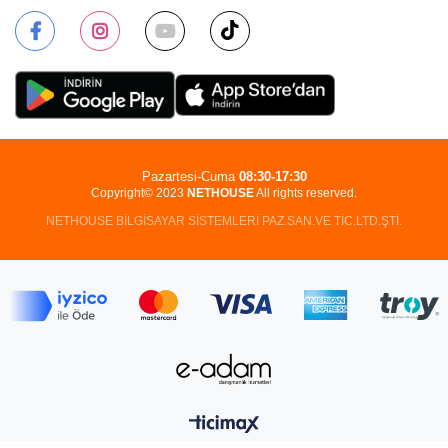
Pazartesi-Cuma
08:30-17:30
Copyright© 2023
NETHOUSE
All rights reserved.
NETHOUSE BİLGİSAYAR SİSTEMLERİ PAZ.SAN.VE TİC.LTD.ŞTİ.