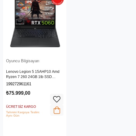
Oyuncu Bilgisayarı
Lenovo Legion 5 15AHP10 Amd
Ryzen 7 260 24GB 1tb SSD
Geforce Rtx 5060 8gb (115W)
199272961161
15.3" Wuxga IPS Panel 165Hz
Freedos Taşınabilir Bilgisayar
₺75.999,00
83M00070TR
ÜCRETSIZ KARGO
Tahmini Kargoya Teslim:
Aynı Gün