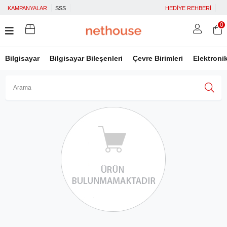
KAMPANYALAR
SSS
HEDİYE REHBERİ
0
Bilgisayar
Bilgisayar Bileşenleri
Çevre Birimleri
Elektroni
Üye Girişi
Üye Ol
Facebook İle Bağlan
Google İle Bağlan