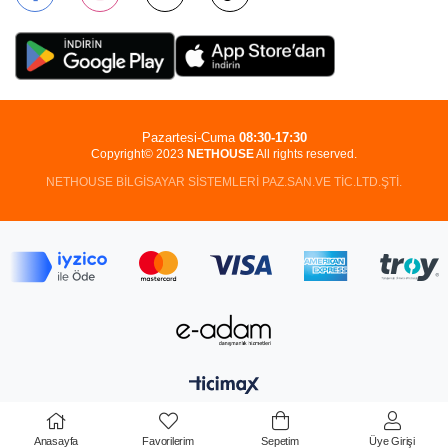
Pazartesi-Cuma
08:30-17:30
Copyright© 2023
NETHOUSE
All rights reserved.
NETHOUSE BİLGİSAYAR SİSTEMLERİ PAZ.SAN.VE TİC.LTD.ŞTİ.
Anasayfa
Favorilerim
Sepetim
Üye Girişi