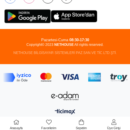
Pazartesi-Cuma
08:30-17:30
Copyright© 2023
NETHOUSE
All rights reserved.
NETHOUSE BİLGİSAYAR SİSTEMLERİ PAZ.SAN.VE TİC.LTD.ŞTİ.
Anasayfa
Favorilerim
Sepetim
Üye Girişi