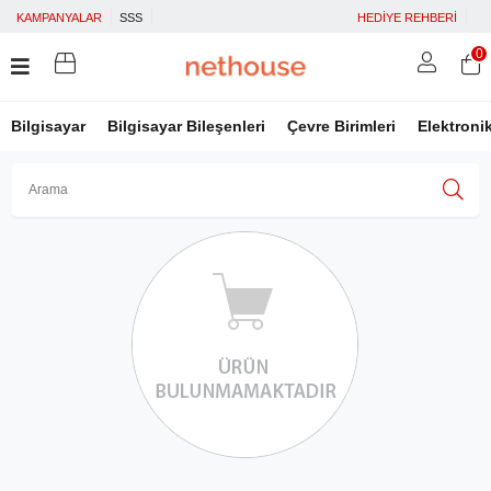
KAMPANYALAR
SSS
HEDİYE REHBERİ
0
Bilgisayar
Bilgisayar Bileşenleri
Çevre Birimleri
Elektroni
Üye Girişi
Üye Ol
Facebook İle Bağlan
Google İle Bağlan