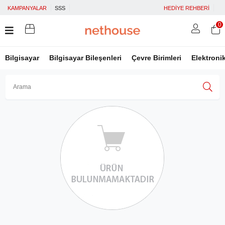
KAMPANYALAR
SSS
HEDİYE REHBERİ
0
Bilgisayar
Bilgisayar Bileşenleri
Çevre Birimleri
Elektroni
Üye Girişi
Üye Ol
Facebook İle Bağlan
Google İle Bağlan