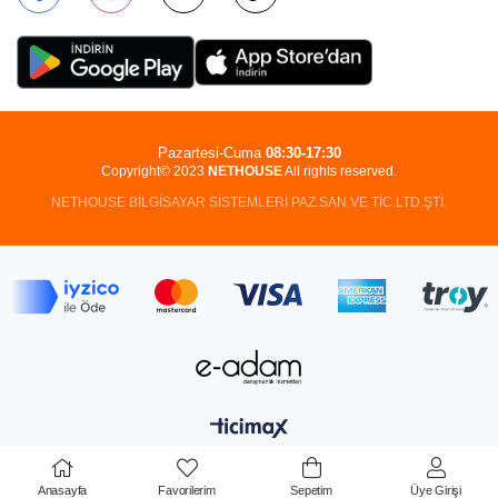
Pazartesi-Cuma
08:30-17:30
Copyright© 2023
NETHOUSE
All rights reserved.
NETHOUSE BİLGİSAYAR SİSTEMLERİ PAZ.SAN.VE TİC.LTD.ŞTİ.
Anasayfa
Favorilerim
Sepetim
Üye Girişi