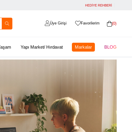
HEDİYE REHBERİ
Üye Girişi
Favorilerim
0
 Yaşam
Yapı Market/ Hırdavat
Markalar
BLOG