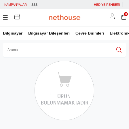
KAMPANYALAR
SSS
HEDİYE REHBERİ
0
Bilgisayar
Bilgisayar Bileşenleri
Çevre Birimleri
Elektroni
Üye Girişi
Üye Ol
Facebook İle Bağlan
Google İle Bağlan