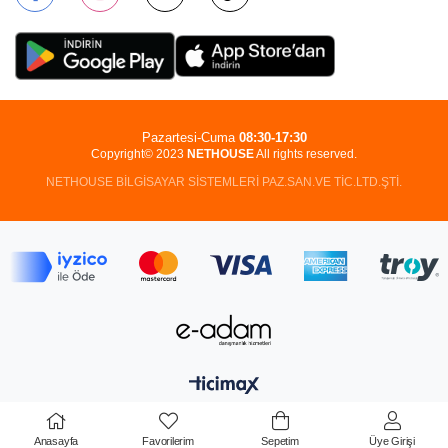
Pazartesi-Cuma
08:30-17:30
Copyright© 2023
NETHOUSE
All rights reserved.
NETHOUSE BİLGİSAYAR SİSTEMLERİ PAZ.SAN.VE TİC.LTD.ŞTİ.
Anasayfa
Favorilerim
Sepetim
Üye Girişi