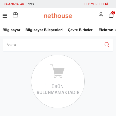
KAMPANYALAR
SSS
HEDİYE REHBERİ
0
Bilgisayar
Bilgisayar Bileşenleri
Çevre Birimleri
Elektroni
Üye Girişi
Üye Ol
Facebook İle Bağlan
Google İle Bağlan