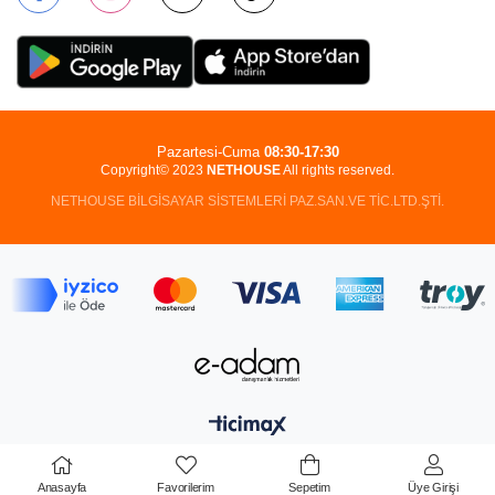
Pazartesi-Cuma
08:30-17:30
Copyright© 2023
NETHOUSE
All rights reserved.
NETHOUSE BİLGİSAYAR SİSTEMLERİ PAZ.SAN.VE TİC.LTD.ŞTİ.
Anasayfa
Favorilerim
Sepetim
Üye Girişi