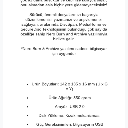
çok az daha büyüktür ve cebinize kolayca sığar;
onu almadan asla hiçbir yere gidemeyeceksiniz!
Sürücü, önemli dosyalarınızı başarıyla
düzenlemenizi, yazmanızı ve arşivlemenizi
sağlayan, aralarında DiscSpan, MediaHome ve
SecureDisc Teknolojisinin bulunduğu çok sayıda
özelliğe sahip Nero Burn and Archive yazılımıyla
birlikte gelir.
*Nero Burn & Archive yazılımı sadece bilgisayar
için uygundur
Ürün Boyutları: 142 x 135 x 16 mm (U x G
x Y)
Ürün Ağırlığı: 350 gram
Arayüz: USB 2.0
Disk Yükleme: Kızak mekanizması
Güç Gereksinimleri: Bilgisayarın USB