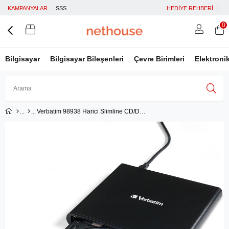
KAMPANYALAR
SSS
HEDİYE REHBERİ
0
Bilgisayar
Bilgisayar Bileşenleri
Çevre Birimleri
Elektroni
Verbatim 98938 Harici Slimline CD/DVD Writer USB 2.0
Üye Girişi
Üye Ol
Facebook İle Bağlan
Google İle Bağlan