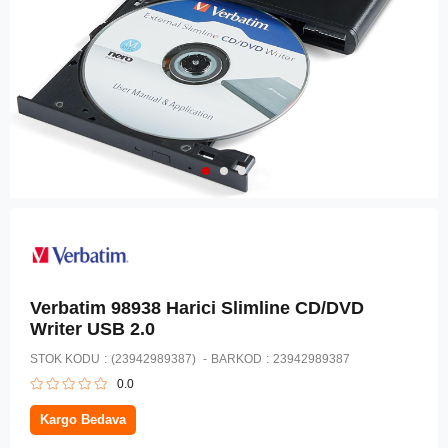
Verbatim 98938 Harici Slimline CD/DVD
Writer USB 2.0
STOK KODU
(23942989387)
BARKOD
:
23942989387
0.0
Kargo Bedava