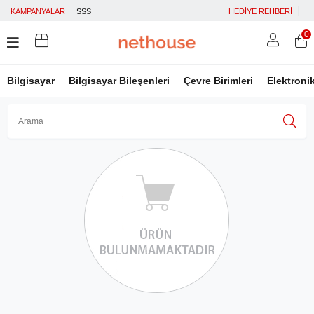
KAMPANYALAR
SSS
HEDİYE REHBERİ
0
Bilgisayar
Bilgisayar Bileşenleri
Çevre Birimleri
Elektroni
Üye Girişi
Üye Ol
Facebook İle Bağlan
Google İle Bağlan