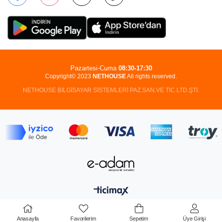
Pazartesi-Cuma
08:30-17:30
Copyright© 2023
NETHOUSE
All rights reserved.
NETHOUSE BİLGİSAYAR SİSTEMLERİ PAZ.SAN.VE TİC.LTD.ŞTİ.
Anasayfa
Favorilerim
Sepetim
Üye Girişi