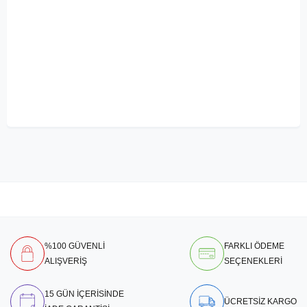
%100 GÜVENLİ
FARKLI ÖDEME
ALIŞVERİŞ
SEÇENEKLERİ
15 GÜN İÇERİSİNDE
ÜCRETSİZ KARGO