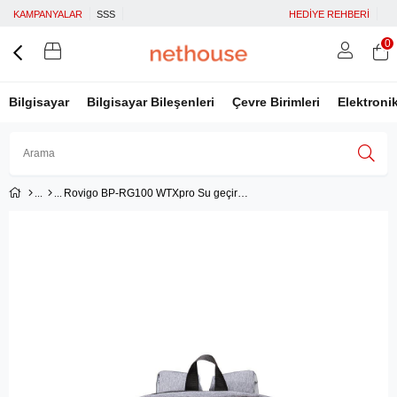
KAMPANYALAR
SSS
HEDİYE REHBERİ
0
Bilgisayar
Bilgisayar Bileşenleri
Çevre Birimleri
Elektroni
Rovigo BP-RG100 WTXpro Su geçirmez Kumaş 15.6'' Notebook Laptop
Üye Girişi
Üye Ol
Facebook İle Bağlan
Google İle Bağlan