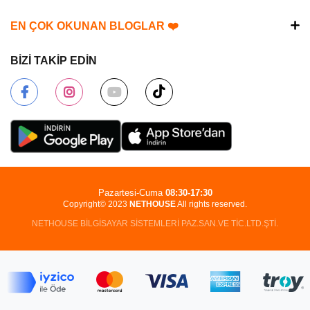
EN ÇOK OKUNAN BLOGLAR ❤️
BİZİ TAKİP EDİN
Pazartesi-Cuma
08:30-17:30
Copyright© 2023
NETHOUSE
All rights reserved.
NETHOUSE BİLGİSAYAR SİSTEMLERİ PAZ.SAN.VE TİC.LTD.ŞTİ.