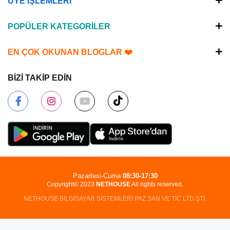
ÜYE İŞLEMLERİ
POPÜLER KATEGORİLER
EN ÇOK OKUNAN BLOGLAR ❤️
BİZİ TAKİP EDİN
Pazartesi-Cuma
08:30-17:30
Copyright© 2023
NETHOUSE
All rights reserved.
NETHOUSE BİLGİSAYAR SİSTEMLERİ PAZ.SAN.VE TİC.LTD.ŞTİ.