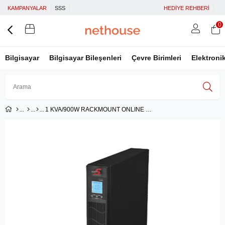
KAMPANYALAR
SSS
HEDİYE REHBERİ
0
Bilgisayar
Bilgisayar Bileşenleri
Çevre Birimleri
Elektroni
1 KVA/900W RACKMOUNT ONLINE UPS
Üye Girişi
Üye Ol
Facebook İle Bağlan
Google İle Bağlan