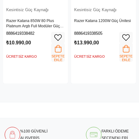
Kesintisiz Güç Kaynağı
Kesintisiz Güç Kaynağı
Razer Katana 850W 80 Plus
Razer Katana 1200W Güç Ünitesi
Platınum Argb Full Modüler Güç
Kaynağı
8886419338482
8886419338505
₺10.990,00
₺13.990,00
SEPETE
SEPETE
ÜCRETSIZ KARGO
ÜCRETSIZ KARGO
EKLE
EKLE
%100 GÜVENLİ
FARKLI ÖDEME
ALIŞVERİŞ
SEÇENEKLERİ