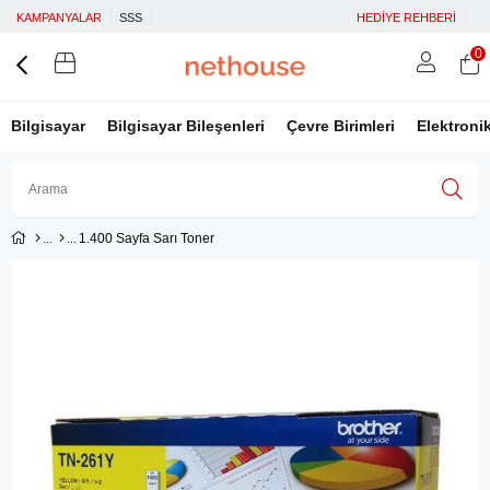
KAMPANYALAR
SSS
HEDİYE REHBERİ
0
Bilgisayar
Bilgisayar Bileşenleri
Çevre Birimleri
Elektroni
1.400 Sayfa Sarı Toner
Üye Girişi
Üye Ol
Facebook İle Bağlan
Google İle Bağlan