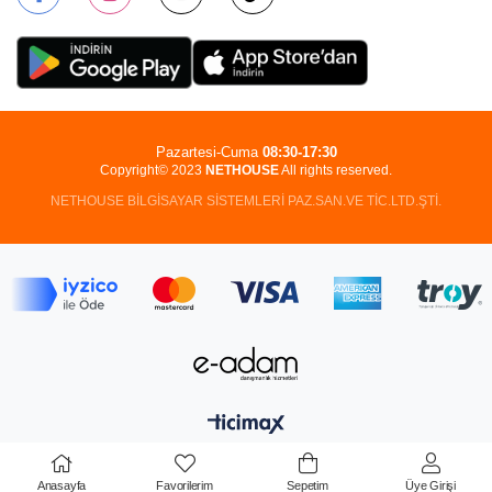
Pazartesi-Cuma
08:30-17:30
Copyright© 2023
NETHOUSE
All rights reserved.
NETHOUSE BİLGİSAYAR SİSTEMLERİ PAZ.SAN.VE TİC.LTD.ŞTİ.
Anasayfa
Favorilerim
Sepetim
Üye Girişi