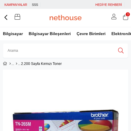
KAMPANYALAR
SSS
HEDİYE REHBERİ
0
Bilgisayar
Bilgisayar Bileşenleri
Çevre Birimleri
Elektroni
2.200 Sayfa Kırmızı Toner
Üye Girişi
Üye Ol
Facebook İle Bağlan
Google İle Bağlan