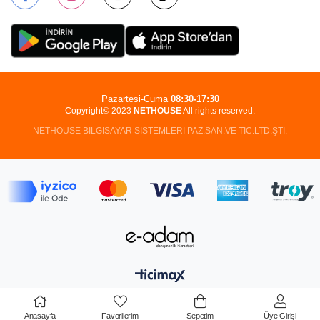
Pazartesi-Cuma
08:30-17:30
Copyright© 2023
NETHOUSE
All rights reserved.
NETHOUSE BİLGİSAYAR SİSTEMLERİ PAZ.SAN.VE TİC.LTD.ŞTİ.
Anasayfa
Favorilerim
Sepetim
Üye Girişi