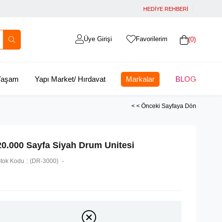
HEDİYE REHBERİ
Üye Girişi
Favorilerim
0
 Yaşam
Yapı Market/ Hırdavat
Markalar
BLOG
< < Önceki Sayfaya Dön
20.000 Sayfa Siyah Drum Unitesi
tok Kodu
(DR-3000)