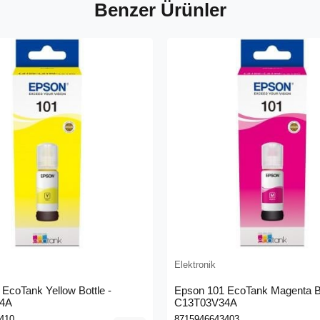
Benzer Ürünler
Elektronik
EcoTank Yellow Bottle -
Epson 101 EcoTank Magenta Bo
4A
C13T03V34A
410
8715946643403