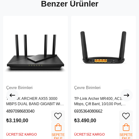
Benzer Ürünler
Çevre Birimleri
Çevre Birimleri
TP-LINK ARCHER AX55 3000
TP-Link Archer MR400, AC1200
MBPS DUAL BAND GIGABIT Wi-Fi
Mbps, Çift Bant, 10/100 Port,
6 ROUTER
4G/3G SIM Yuvası, Kablosuz 4G
4897098683040
6935364080662
LTE Router
₺3.190,00
₺3.490,00
ÜCRETSIZ KARGO
ÜCRETSIZ KARGO
SEPETE
SEPETE
EKLE
EKLE