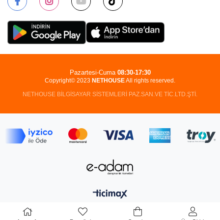
Pazartesi-Cuma
08:30-17:30
Copyright© 2023
NETHOUSE
All rights reserved.
NETHOUSE BİLGİSAYAR SİSTEMLERİ PAZ.SAN.VE TİC.LTD.ŞTİ.