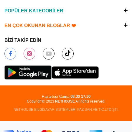
POPÜLER KATEGORİLER
EN ÇOK OKUNAN BLOGLAR ❤️
BİZİ TAKİP EDİN
Pazartesi-Cuma
08:30-17:30
Copyright© 2023
NETHOUSE
All rights reserved.
NETHOUSE BİLGİSAYAR SİSTEMLERİ PAZ.SAN.VE TİC.LTD.ŞTİ.