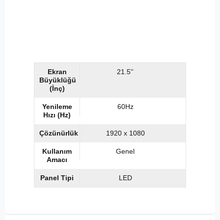
Ekran
21.5''
Büyüklüğü
(İnç)
Yenileme
60Hz
Hızı (Hz)
Çözünürlük
1920 x 1080
Kullanım
Genel
Amacı
Panel Tipi
LED