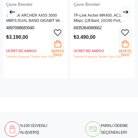
Çevre Birimleri
Çevre Birimleri
TP-LINK ARCHER AX55 3000
TP-Link Archer MR400, AC1200
MBPS DUAL BAND GIGABIT Wi-Fi
Mbps, Çift Bant, 10/100 Port,
6 ROUTER
4G/3G SIM Yuvası, Kablosuz 4G
4897098683040
6935364080662
LTE Router
₺3.190,00
₺3.490,00
ÜCRETSIZ KARGO
ÜCRETSIZ KARGO
SEPETE
SEPETE
EKLE
EKLE
Tahmini Kargoya Teslim: Aynı Gün
Tahmini Kargoya Teslim: Aynı Gün
%100 GÜVENLİ
FARKLI ÖDEME
ALIŞVERİŞ
SEÇENEKLERİ