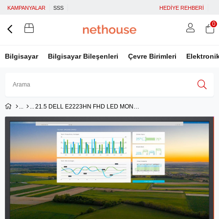
KAMPANYALAR
SSS
HEDİYE REHBERİ
0
Bilgisayar
Bilgisayar Bileşenleri
Çevre Birimleri
Elektroni
21.5 DELL E2223HN FHD LED MONITOR 10MS 60HZ 1920 x 1080 VESA 1xVGA 1xHDMI
Üye Girişi
Üye Ol
Facebook İle Bağlan
Google İle Bağlan