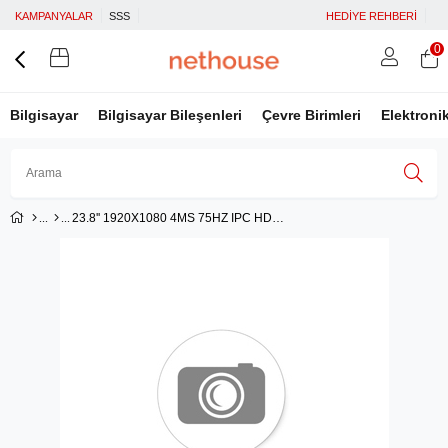
KAMPANYALAR
SSS
HEDİYE REHBERİ
0
Bilgisayar
Bilgisayar Bileşenleri
Çevre Birimleri
Elektroni
23.8'' 1920X1080 4MS 75HZ IPC HDMI KAM U-C SİYAH LED MONİTÖR
Üye Girişi
Üye Ol
Facebook İle Bağlan
Google İle Bağlan