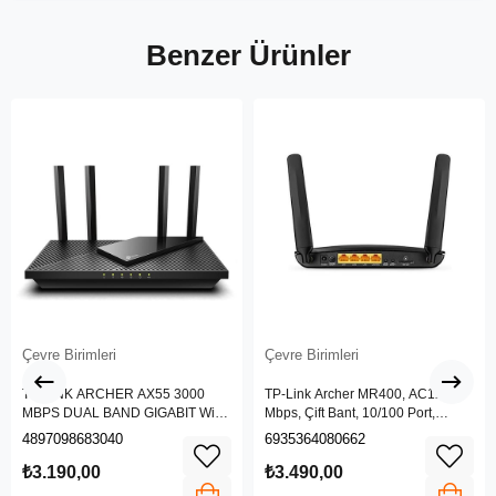
Benzer Ürünler
Çevre Birimleri
Çevre Birimleri
TP-LINK ARCHER AX55 3000
TP-Link Archer MR400, AC1200
MBPS DUAL BAND GIGABIT Wi-Fi
Mbps, Çift Bant, 10/100 Port,
6 ROUTER
4G/3G SIM Yuvası, Kablosuz 4G
4897098683040
6935364080662
LTE Router
₺3.190,00
₺3.490,00