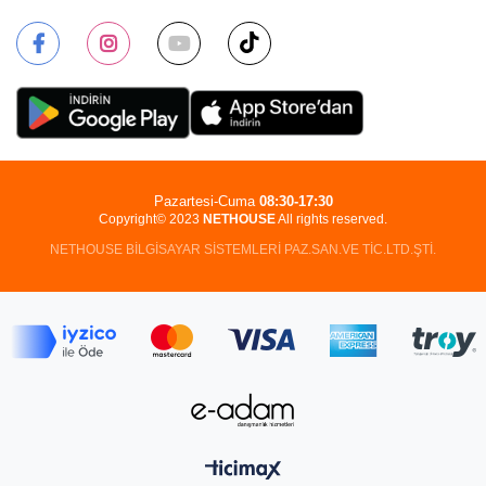
Pazartesi-Cuma
08:30-17:30
Copyright© 2023
NETHOUSE
All rights reserved.
NETHOUSE BİLGİSAYAR SİSTEMLERİ PAZ.SAN.VE TİC.LTD.ŞTİ.