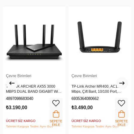
Çevre Birimleri
Çevre Birimleri
TP-LINK ARCHER AX55 3000
TP-Link Archer MR400, AC1200
MBPS DUAL BAND GIGABIT Wi-Fi
Mbps, Çift Bant, 10/100 Port,
6 ROUTER
4G/3G SIM Yuvası, Kablosuz 4G
4897098683040
6935364080662
LTE Router
₺3.190,00
₺3.490,00
ÜCRETSIZ KARGO
ÜCRETSIZ KARGO
SEPETE
SEPETE
EKLE
EKLE
Tahmini Kargoya Teslim: Aynı Gün
Tahmini Kargoya Teslim: Aynı Gün