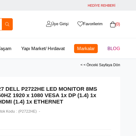
HEDİYE REHBERİ
Üye Girişi
Favorilerim
0
 Yaşam
Yapı Market/ Hırdavat
Markalar
BLOG
< < Önceki Sayfaya Dön
27 DELL P2722HE LED MONITOR 8MS
60HZ 1920 x 1080 VESA 1x DP (1.4) 1x
HDMI (1.4) 1x ETHERNET
tok Kodu
(P2722HE)