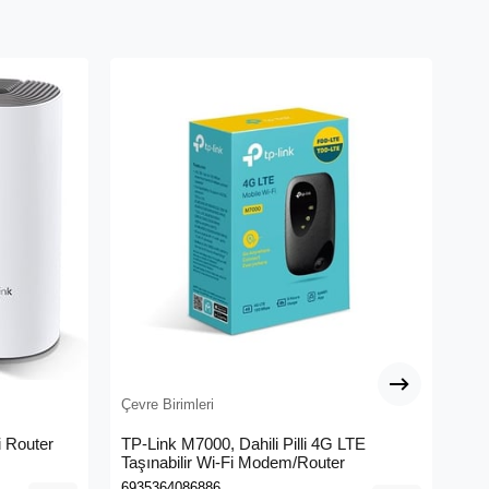
Çevre Birimleri
Çev
 Router
TP-Link M7000, Dahili Pilli 4G LTE
ME
Taşınabilir Wi-Fi Modem/Router
Me
6935364086886
695