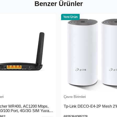
Benzer Ürünler
Yeni Ürün
eri
Çevre Birimleri
rcher MR400, AC1200 Mbps,
Tp-Link DECO-E4-2P Mesh 2'li
 10/100 Port, 4G/3G SIM Yuvası,
4G LTE Router
662
6935364085278