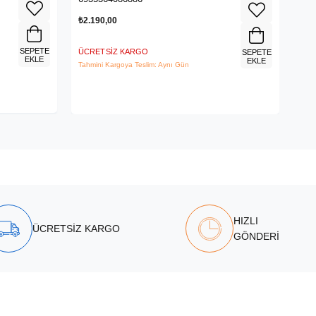
₺2.190,00
₺3.
SEPETE
ÜCRETSIZ KARGO
ÜCR
SEPETE
EKLE
EKLE
Tahmini Kargoya Teslim: Aynı Gün
Tahm
HIZLI
ÜCRETSİZ KARGO
GÖNDERİ