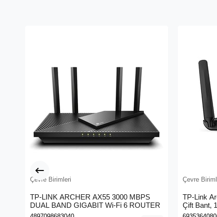
Çevre Birimleri
Çevre Biriml
TP-LINK ARCHER AX55 3000 MBPS
TP-Link A
DUAL BAND GIGABIT Wi-Fi 6 ROUTER
Çift Bant,
Kablosuz 
4897098683040
6935364080