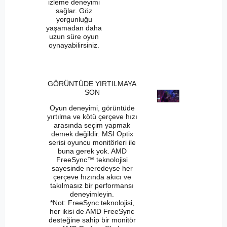
izleme deneyimi
sağlar. Göz
yorgunluğu
yaşamadan daha
uzun süre oyun
oynayabilirsiniz.
GÖRÜNTÜDE YIRTILMAYA
SON
Oyun deneyimi, görüntüde
yırtılma ve kötü çerçeve hızı
arasında seçim yapmak
demek değildir. MSI Optix
serisi oyuncu monitörleri ile
buna gerek yok. AMD
FreeSync™ teknolojisi
sayesinde neredeyse her
çerçeve hızında akıcı ve
takılmasız bir performansı
deneyimleyin.
*Not: FreeSync teknolojisi,
her ikisi de AMD FreeSync
desteğine sahip bir monitör