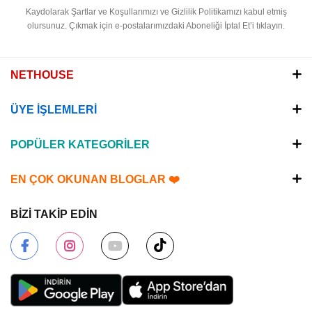
Kaydolarak Şartlar ve Koşullarımızı ve Gizlilik Politikamızı kabul etmiş
olursunuz.
Çıkmak için e-postalarımızdaki Aboneliği İptal Et’i tıklayın.
NETHOUSE
ÜYE İŞLEMLERİ
POPÜLER KATEGORİLER
EN ÇOK OKUNAN BLOGLAR ❤️
BİZİ TAKİP EDİN