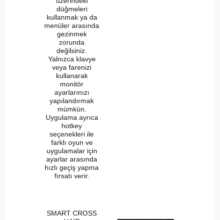
üzerindeki
düğmeleri
kullanmak ya da
menüler arasında
gezinmek
zorunda
değilsiniz.
Yalnızca klavye
veya farenizi
kullanarak
monitör
ayarlarınızı
yapılandırmak
mümkün.
Uygulama ayrıca
hotkey
seçenekleri ile
farklı oyun ve
uygulamalar için
ayarlar arasında
hızlı geçiş yapma
fırsatı verir.
SMART CROSS