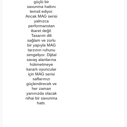
güçlü bir
savunma hattını
temsil ediyor.
Ancak MAG serisi
yalnızca
performanstan
ibaret değil.
Tasarım dili
sağlam ve zorlu
bir yapıyla MAG
tarzının ruhunu
simgeliyor. Dijital
savaş alanlarına
hükmetmeye
kararlı oyuncular
için MAG serisi
saflarınızı
güçlendirecek ve
her zaman
yanınızda olacak
nihai bir savunma
hattı.