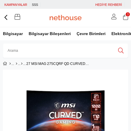
KAMPANYALAR
SSS
HEDİYE REHBERİ
0
Bilgisayar
Bilgisayar Bileşenleri
Çevre Birimleri
Elektroni
27 MSI MAG 275CQRF QD CURVED 1000R VA 2560X1440 (WQHD) 16:9 170HZ 1MS FREESYNC PREMIUM GAMING MONITOR
Üye Girişi
Üye Ol
Facebook İle Bağlan
Google İle Bağlan