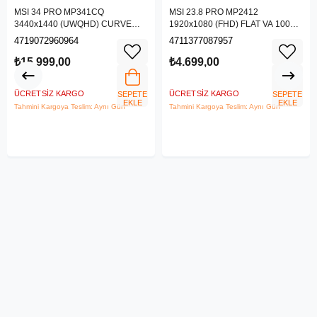
MSI 34 PRO MP341CQ
MSI 23.8 PRO MP2412
3440x1440 (UWQHD) CURVE
1920x1080 (FHD) FLAT VA 100HZ
1500R VA 100HZ 1MS ANTI-
1MS ANTI-GLARE MONITOR
4719072960964
4711377087957
GLARE MONITOR
₺15.999,00
₺4.699,00
ÜCRETSIZ KARGO
ÜCRETSIZ KARGO
SEPETE
SEPETE
EKLE
EKLE
Tahmini Kargoya Teslim: Aynı Gün
Tahmini Kargoya Teslim: Aynı Gün