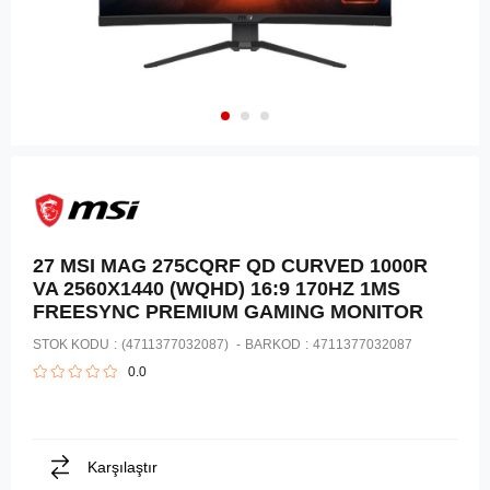
27 MSI MAG 275CQRF QD CURVED 1000R
VA 2560X1440 (WQHD) 16:9 170HZ 1MS
FREESYNC PREMIUM GAMING MONITOR
STOK KODU
(4711377032087)
BARKOD
:
4711377032087
0.0
Karşılaştır