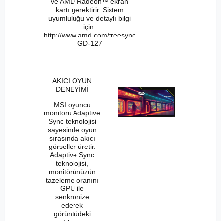
ve AMD Radeon™ ekran
kartı gerektirir. Sistem
uyumluluğu ve detaylı bilgi
için:
http://www.amd.com/freesync
GD-127
AKICI OYUN
DENEYİMİ
MSI oyuncu
monitörü Adaptive
Sync teknolojisi
sayesinde oyun
sırasında akıcı
görseller üretir.
Adaptive Sync
teknolojisi,
monitörünüzün
tazeleme oranını
GPU ile
senkronize
ederek
görüntüdeki