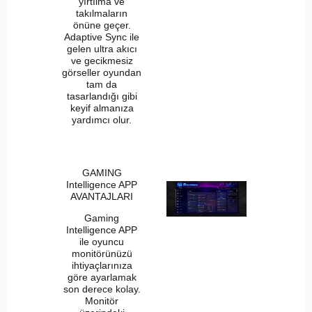
yırtılma ve
takılmaların
önüne geçer.
Adaptive Sync ile
gelen ultra akıcı
ve gecikmesiz
görseller oyundan
tam da
tasarlandığı gibi
keyif almanıza
yardımcı olur.
GAMING
Intelligence APP
AVANTAJLARI
Gaming
Intelligence APP
ile oyuncu
monitörünüzü
ihtiyaçlarınıza
göre ayarlamak
son derece kolay.
Monitör