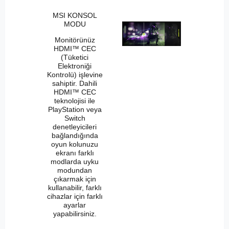
MSI KONSOL
MODU
Monitörünüz
HDMI™ CEC
(Tüketici
Elektroniği
Kontrolü) işlevine
sahiptir. Dahili
HDMI™ CEC
teknolojisi ile
PlayStation veya
Switch
denetleyicileri
bağlandığında
oyun kolunuzu
ekranı farklı
modlarda uyku
modundan
çıkarmak için
kullanabilir, farklı
cihazlar için farklı
ayarlar
yapabilirsiniz.