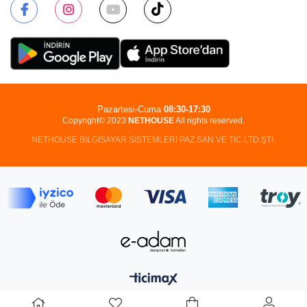
Pazartesi-Cuma
08:30-17:30
Copyright© 2023
NETHOUSE
All rights reserved.
NETHOUSE BİLGİSAYAR SİSTEMLERİ PAZ.SAN.VE TİC.LTD.ŞTİ.