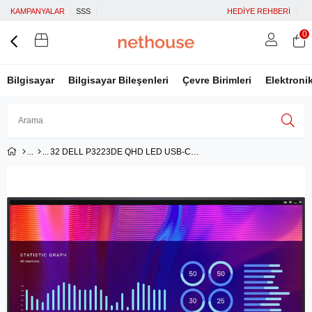
KAMPANYALAR
SSS
HEDİYE REHBERİ
0
Bilgisayar
Bilgisayar Bileşenleri
Çevre Birimleri
Elektroni
32 DELL P3223DE QHD LED USB-C HUB MONITOR
Üye Girişi
Üye Ol
Facebook İle Bağlan
Google İle Bağlan