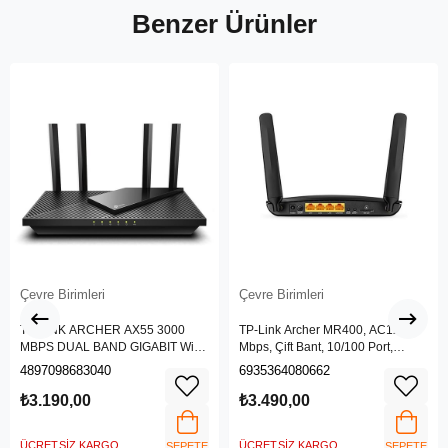
Benzer Ürünler
Çevre Birimleri
Çevre Birimleri
TP-LINK ARCHER AX55 3000
TP-Link Archer MR400, AC1200
MBPS DUAL BAND GIGABIT Wi-Fi
Mbps, Çift Bant, 10/100 Port,
6 ROUTER
4G/3G SIM Yuvası, Kablosuz 4G
4897098683040
6935364080662
LTE Router
₺3.190,00
₺3.490,00
ÜCRETSIZ KARGO
ÜCRETSIZ KARGO
SEPETE
SEPETE