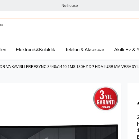
Nethouse
leri
Elektronik&Kulaklık
Telefon & Aksesuar
Akıllı Ev &
R VA KAVISLI FREESYNC 3440x1440 1MS 180HZ DP HDMI USB MM VESA 3YIL 