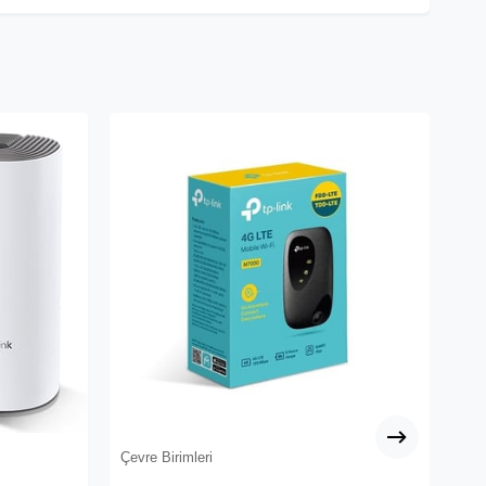
Çevre Birimleri
Çev