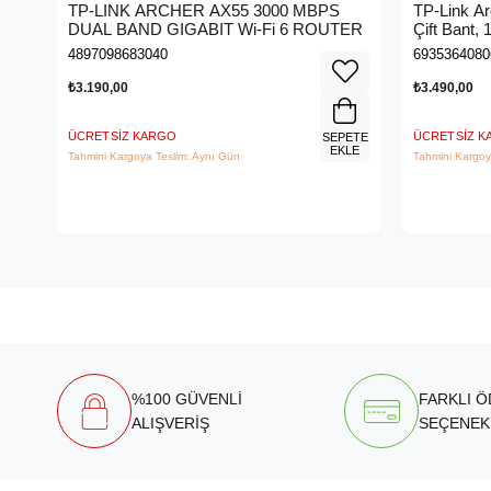
TP-LINK ARCHER AX55 3000 MBPS
TP-Link A
DUAL BAND GIGABIT Wi-Fi 6 ROUTER
Çift Bant,
Kablosuz 
4897098683040
6935364080
₺3.190,00
₺3.490,00
ÜCRETSIZ KARGO
ÜCRETSIZ 
SEPETE
EKLE
Tahmini Kargoya Teslim: Aynı Gün
Tahmini Kargoy
%100 GÜVENLİ
FARKLI 
ALIŞVERİŞ
SEÇENEK