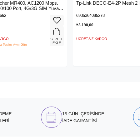
rcher MR400, AC1200 Mbps,
Tp-Link DECO-E4-2P Mesh 2'li
 10/100 Port, 4G/3G SIM Yuvası,
4G LTE Router
662
6935364085278
₺3.190,00
KARGO
ÜCRETSIZ KARGO
SEPETE
EKLE
a Teslim: Aynı Gün
ÖDEME
15 GÜN İÇERİSİNDE
LERİ
İADE GARANTİSİ