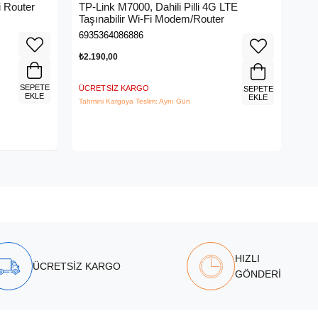
 Router
TP-Link M7000, Dahili Pilli 4G LTE
ME
Taşınabilir Wi-Fi Modem/Router
Me
6935364086886
695
₺2.190,00
₺3.
SEPETE
ÜCRETSIZ KARGO
ÜCR
SEPETE
EKLE
EKLE
Tahmini Kargoya Teslim: Aynı Gün
Tahm
HIZLI
ÜCRETSİZ KARGO
GÖNDERİ