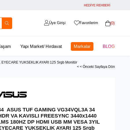
HEDİYE REHBERİ
Üye Girişi
Favorilerim
0
 Yaşam
Yapı Market/ Hırdavat
Markalar
BLOG
EYECARE YUKSEKLIK AYARI 125 Srgb Monitör
< < Önceki Sayfaya Dön
34 ASUS TUF GAMING VG34VQL3A 34
HDR VA KAVISLI FREESYNC 3440x1440
1MS 180HZ DP HDMI USB MM VESA 3YIL
EYECARE YUKSEKLIK AYARI 125 Srgb