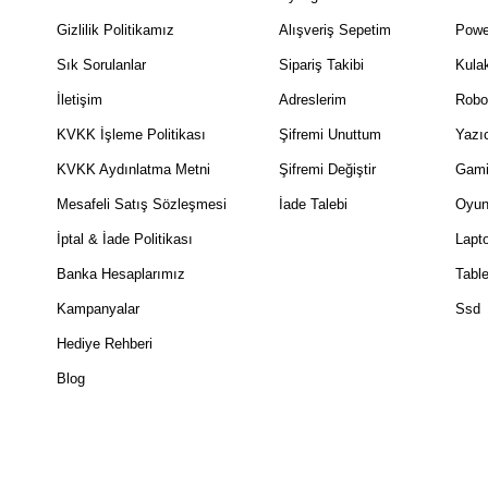
Gizlilik Politikamız
Alışveriş Sepetim
Powe
Sık Sorulanlar
Sipariş Takibi
Kulak
İletişim
Adreslerim
Robo
KVKK İşleme Politikası
Şifremi Unuttum
Yazıc
KVKK Aydınlatma Metni
Şifremi Değiştir
Gami
Mesafeli Satış Sözleşmesi
İade Talebi
Oyun
İptal & İade Politikası
Lapt
Banka Hesaplarımız
Table
Kampanyalar
Ssd
Hediye Rehberi
Blog