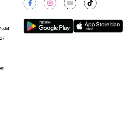
Model
ız?
eri