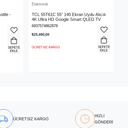
Elektronik
ttle -
TCL 55T61C 55" 140 Ekran Uydu Alıcılı
4K Ultra HD Google Smart QLED TV
6937574862878
₺25.490,00
SEPETE
ÜCRETSIZ KARGO
SEPETE
EKLE
EKLE
HIZLI
ÜCRETSİZ KARGO
GÖNDERİ