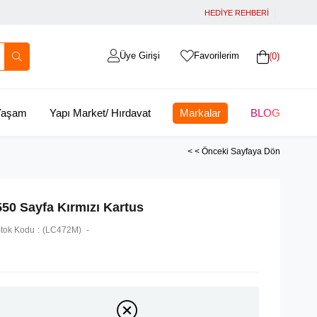
HEDİYE REHBERİ
Üye Girişi
Favorilerim
0
 Yaşam
Yapı Market/ Hırdavat
Markalar
BLOG
< < Önceki Sayfaya Dön
550 Sayfa Kırmızı Kartus
tok Kodu
(LC472M)