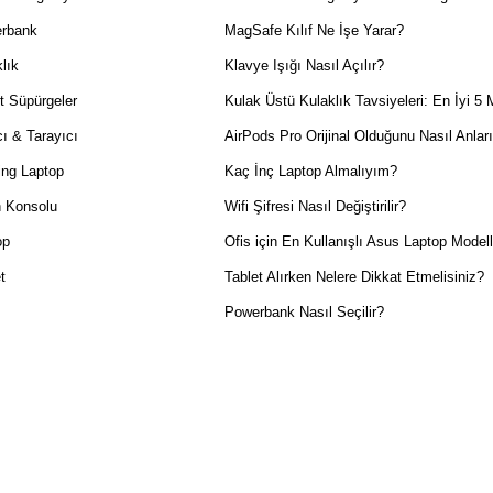
rbank
MagSafe Kılıf Ne İşe Yarar?
lık
Klavye Işığı Nasıl Açılır?
t Süpürgeler
Kulak Üstü Kulaklık Tavsiyeleri: En İyi 5 
ı & Tarayıcı
AirPods Pro Orijinal Olduğunu Nasıl Anlar
ng Laptop
Kaç İnç Laptop Almalıyım?
 Konsolu
Wifi Şifresi Nasıl Değiştirilir?
op
Ofis için En Kullanışlı Asus Laptop Modell
t
Tablet Alırken Nelere Dikkat Etmelisiniz?
Powerbank Nasıl Seçilir?