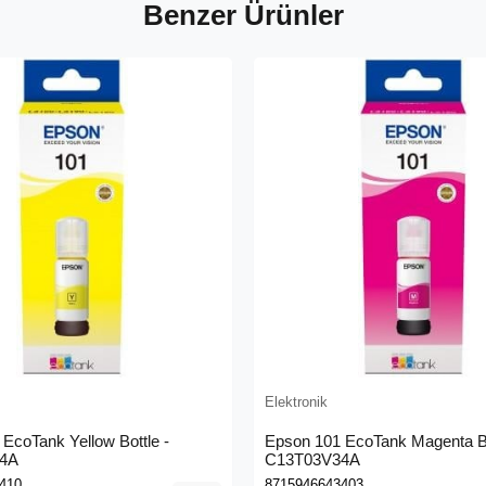
Benzer Ürünler
Elektronik
EcoTank Yellow Bottle -
Epson 101 EcoTank Magenta Bo
4A
C13T03V34A
410
8715946643403