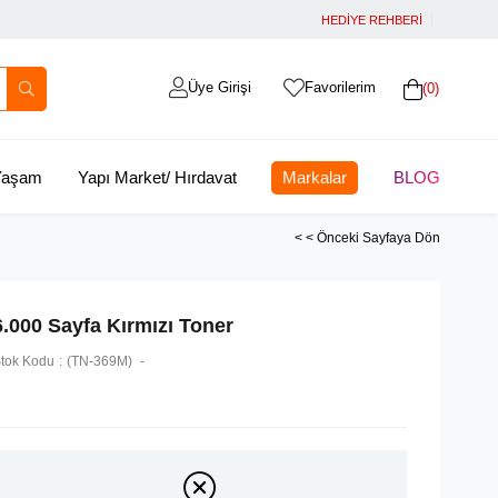
HEDİYE REHBERİ
Üye Girişi
Favorilerim
0
 Yaşam
Yapı Market/ Hırdavat
Markalar
BLOG
< < Önceki Sayfaya Dön
6.000 Sayfa Kırmızı Toner
tok Kodu
(TN-369M)