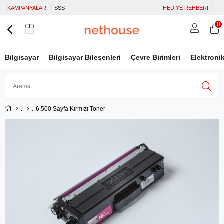
KAMPANYALAR
SSS
HEDİYE REHBERİ
0
Bilgisayar
Bilgisayar Bileşenleri
Çevre Birimleri
Elektroni
6.500 Sayfa Kırmızı Toner
Üye Girişi
Üye Ol
Facebook İle Bağlan
Google İle Bağlan