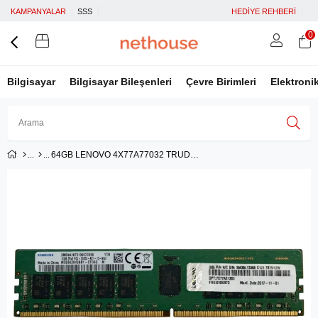
KAMPANYALAR
SSS
HEDİYE REHBERİ
0
Bilgisayar
Bilgisayar Bileşenleri
Çevre Birimleri
Elektroni
64GB LENOVO 4X77A77032 TRUDDR5 4800MHz 2RX4 10x4 RDIMM THINKSYSTEM
Üye Girişi
Üye Ol
Facebook İle Bağlan
Google İle Bağlan