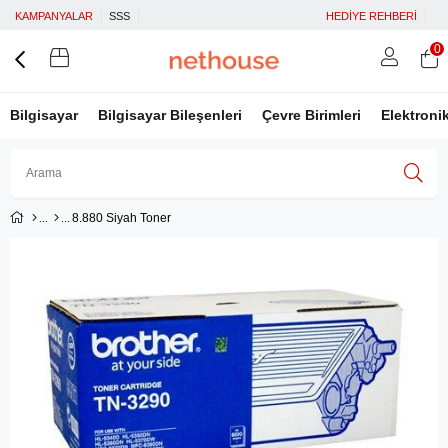
KAMPANYALAR
SSS
HEDİYE REHBERİ
0
Bilgisayar
Bilgisayar Bileşenleri
Çevre Birimleri
Elektroni
8.880 Siyah Toner
Üye Girişi
Üye Ol
Facebook İle Bağlan
Google İle Bağlan