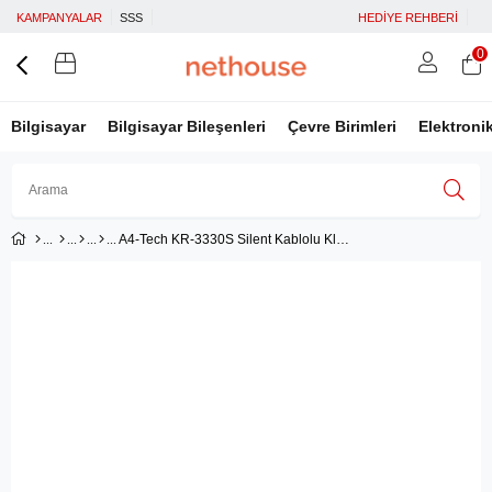
KAMPANYALAR
SSS
HEDİYE REHBERİ
0
Bilgisayar
Bilgisayar Bileşenleri
Çevre Birimleri
Elektroni
A4-Tech KR-3330S Silent Kablolu Klavye Mouse Seti
Üye Girişi
Üye Ol
Facebook İle Bağlan
Google İle Bağlan